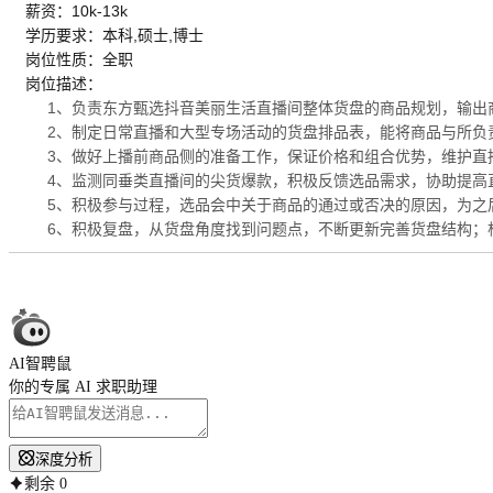
薪资：10k-13k
学历要求：本科,硕士,博士
岗位性质：全职
岗位描述：
1、负责东方甄选抖音美丽生活直播间整体货盘的商品规划，输出
2、制定日常直播和大型专场活动的货盘排品表，能将商品与所负
3、做好上播前商品侧的准备工作，保证价格和组合优势，维护直
4、监测同垂类直播间的尖货爆款，积极反馈选品需求，协助提高
5、积极参与过程，选品会中关于商品的通过或否决的原因，为之
6、积极复盘，从货盘角度找到问题点，不断更新完善货盘结构；
AI智聘鼠
你的专属 AI 求职助理
深度分析
剩余
0