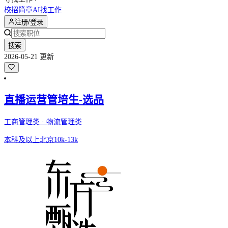
校招简章
AI找工作
注册/登录
搜索
2026-05-21 更新
直播运营管培生-选品
工商管理类 · 物流管理类
本科及以上
北京
10k-13k