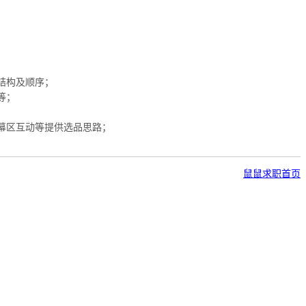
结构及顺序；
等；
幕区互动等提供选品思路；
鼠鼠求职首页