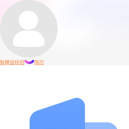
智聘鼠
校招
简历