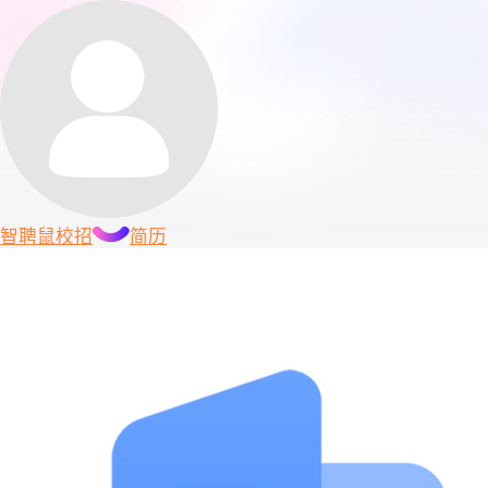
智聘鼠
校招
简历