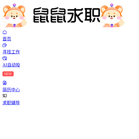
首页
寻找工作
AI自动投
简历中心
求职辅导