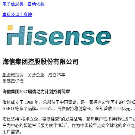
电子信息类 · 自动化类
本科及以上
多地
海信集团控股股份有限公司
金融投资 · 民营企业 · 成立25年
简章详情
海信集团
202
7
届信动力计划招聘简章
海信成立于
1969
年，总部位于中国青岛，是一家拥有
57
年历史的全球
ASKO
等多个品牌。
2025
年，海信保持稳健增长，全年营收
2244
亿元，
海信坚持
“技术立企、稳健经营”的发展战略，聚焦用户需求持续推进产
户为中心的智能生活服务伙伴”跃迁。作为中国较早走向全球化的企业
用户需求。