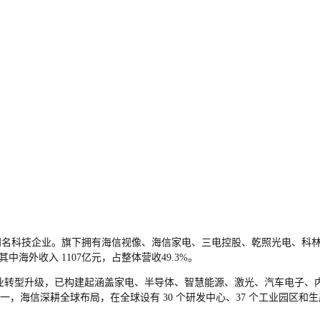
知名科技企业。旗下拥有海信视像、海信家电、三电控股、乾照光电、科
其中海外收入
1107
亿元，占整体营收
49.3%
。
业转型升级，已构建起涵盖家电、半导体、智慧能源、激光、汽车电子、内
之一，海信深耕全球布局，在全球设有
30
个研发中心、
37
个工业园区和