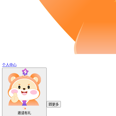
个人中心
更多
邀请有礼