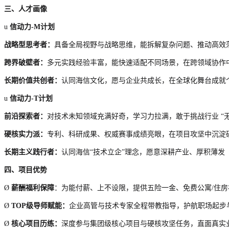
三、人才画像
u
信动力
-
M计划
战略型思考者：
具备全局视野与战略思维，能拆解复杂问题、推动高效
跨界破壁者：
多元实践经验丰富，能快速适配不同场景，在跨领域协作
长期价值共创者：
认同海信文化，愿与企业共成长，在全球化舞台成就
u
信动力
-
T计划
前沿探索者：
对技术未知领域充满好奇，学习力拉满，敢于挑战行业
“
硬核实力派：
专利、科研成果、权威赛事成绩亮眼，在项目攻坚中沉淀
长期主义践行者：
认同海信
“技术立企”理念，愿意深耕产业、厚积薄发
四、项目优势
Ø
薪酬福利保障
：为能付薪、上不设限，提供五险一金、免费公寓
/住
Ø
TOP级导师赋能：
企业高管与技术专家全程带教指导，护航职场起步
Ø
核心项目历练：
深度参与集团级核心项目与硬核攻坚任务，直面真实