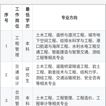
工
最
序
作
低
专业
方向
号
岗
学
位
历
土木工程、道桥与渡河工程、城市地
工
下空间工程、给排水科学与工程、港
程
本
1
口航道与海岸工程、水利水电工程交
管
科
通工程、智能建造与智慧交通、测绘
理
工程等相关专业
交
土木工程、道路桥梁隧道工程、岩土
研
通
工程、勘查技术与工程、结构力学、
2
究
设
测绘工程、交通运输规划、安全咨询
生
计
等相关专业
合
同
本
土木工程、工程管理、工程造价、工
3
管
科
程审计等相关专业