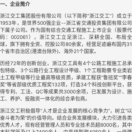
一、企业简介
浙江交工集团股份有限公司
（以下简称“浙江交工”）成立
1953年，是
世界500强
企业--浙江省交通投资集团有限公
下属子公司。作为国有综合交通工程施工上市企业（股票代
码：
002061
），浙江交工立足浙江、深耕全国、布局
球，旗下拥有全资、控股公司80余家，经营足迹遍布国内31
个省市自治区(港澳台除外)、海外21个国家。
历经72年的创新创业，浙江交工具有4个公路工程
施工总
包特级
、3个公路行业工程设计甲级、1个工程勘察专业类
土工程甲级等行业最高等级资质，承建工程获“鲁班奖”“李春
奖”等省部级优质工程奖132项，打造34个科技创新平台，获
得专利、工法、QC等成果共3000余项，已发展为设计、施
工、养护、投融资一体化的
综合承包商
。
浙江交工积极倡导“
人才是企业发展的核心竞争力
”，树立“
奋斗者为荣”的价值导向。结合业务发展模块，大力引进各类
优秀人才，现有经营管理人员和专业技术员超8000名，其中
本科学历及以上7400余人、中高级职称4050余人、一级建