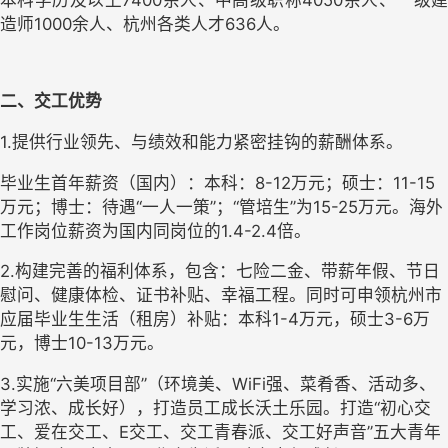
造师1000余人、杭州各类人才636人。
二、交工优势
1.提供行业领先、与绩效和能力紧密挂钩的薪酬体系。
毕业生首年薪资（国内）：
本科：8-12万元；硕士：11-15
万元；博士：待遇“一人一策”；“管培生”为15-25万元。
海外
工作岗位薪资为国内同
岗
位
的
1.4-2.4
倍。
2.构建完善的福利体系，包含：
七险二金、带薪年假、节日
慰问、健康体检、证书补贴、幸福工程
。
同时可申领杭州市
应届毕业生生活（租房）补贴：
本科1
-
4万元，硕士3
-
6万
元，博士10
-
13万元
。
3.实施“六美项目部”（
环境美、WiFi强、菜肴香、活动多、
学习浓、成长好
），打造员工成长沃土乐园。打造“初心交
工、爱在交工、E交工、交工青春派、交工好声音”五大青年