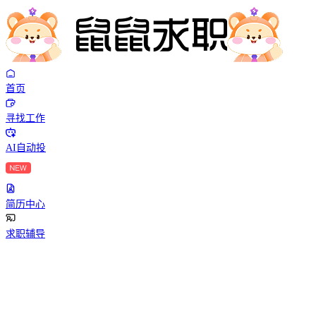
首页
寻找工作
AI自动投
简历中心
求职辅导