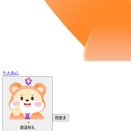
个人中心
更多
邀请有礼