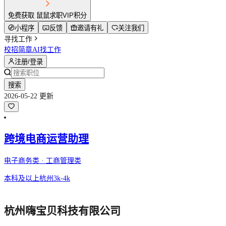
免费获取 鼠鼠求职VIP积分
小程序
反馈
邀请有礼
关注我们
寻找工作
校招简章
AI找工作
注册/登录
搜索
2026-05-22 更新
跨境电商运营助理
电子商务类 · 工商管理类
本科及以上
杭州
3k-4k
杭州嗨宝贝科技有限公司