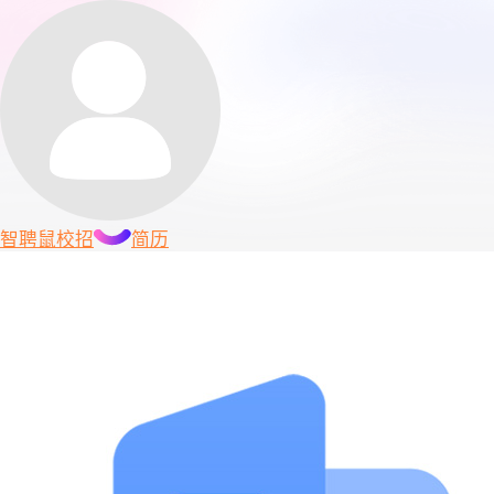
智聘鼠
校招
简历