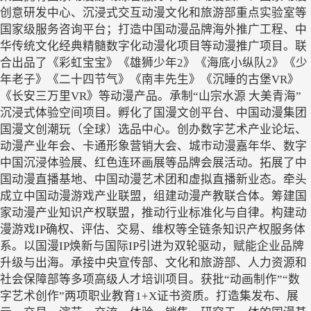
创意研发中心、沉浸式交互动漫文化和旅游部重点实验室等
国家级服务咨询平台；打造中国动漫品牌海外推广工程、中
华传统文化经典精髓数字化动漫化项目等动漫推广项目。联
合出品了《彩虹宝宝》《雄狮少年
2》《海底小纵队2》《少
年老子》《二十四节气》《南丰先生》《沉睡的古堡VR》
《长安三万里VR》等动漫产品。承制“山宗水源 大美青海”
沉浸式体验空间项目。孵化了国漫文创平台、中国动漫集团
国漫文创潮玩（全球）选品中心。创办数字艺术产业论坛、
动漫产业年会、卡通形象营销大会、城市动漫嘉年华、数字
中国沉浸体验展、红色连环画展等品牌会展活动。拓展了中
国动漫直播基地、中国动漫艺术团和虚拟直播新业态。牵头
成立中国动漫游戏产业联盟，组建动漫产教联合体。筹建国
家动漫产业知识产权联盟，推动行业标准化与自律。构建动
漫游戏IP确权、评估、交易、维权等全链条知识产权服务体
系。以国漫IP焕新与国际IP引进为双轮驱动，赋能企业品牌
升级与出海。承接中央宣传部、文化和旅游部、人力资源和
社会保障部等多项高级人才培训项目。获批“动画制作”“数
字艺术创作”两项职业教育1+X证书资质。打造集发布、展