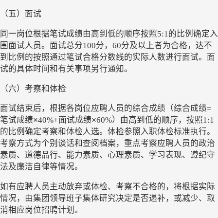
（五）面试
同一岗位根据笔试成绩由高到低的顺序按照
5:1的比例确定入
围面试人员。面试总分100分，60分及以上者为合格，达不
到比例的按照通过笔试合格分数线的实际人数进行面试。面
试的具体时间和有关事项另行通知。
（六）考察和体检
面试结束后，根据各岗位应聘人员的综合成绩（综合成绩
=
笔试成绩
×
40%+面试成绩
×
60%）由高到低的顺序，按照1:1
的比例确定考察和体检人选。体检参照入职体检标准执行。
考察方式为个别谈话和查阅档案，重点考察应聘人员的政治
素质、道德品行、能力素质、心理素质、学习表现、遵纪守
法及廉洁自律等情况。
如有应聘人员主动放弃或体检、考察不合格的，将根据实际
情况，由集团领导班子集体研究决定是否递补，或减少、取
消相应岗位招聘计划。