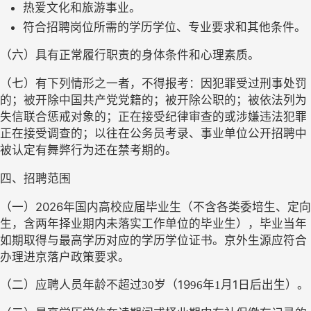
热爱文化和旅游事业。
符合招聘岗位所需的学历学位、专业要求和其他条件。
（六）具有正常履行职责的身体条件和心理素质。
（七）有下列情形之一者，不得报考：因犯罪受过刑事处罚
的；被开除中国共产党党籍的；被开除公职的；被依法列为
失信联合惩戒对象的；正在接受纪律审查的或涉嫌违法犯罪
正在接受调查的；以往在公务员考录、事业单位公开招聘中
被认定有舞弊行为还在禁考期的。
四、招聘范围
2026年国内高校应届毕业生（不含各类委培生、定向
（一）
生，含两年择业期内未落实工作单位的毕业生），毕业当年
如期取得与最高学历对应的学历学位证书。京外生源应符合
办理进京落户政策要求。
19
1日后出生）。
（二）
应聘人员年龄不超过
30
岁（
96
年
1
月