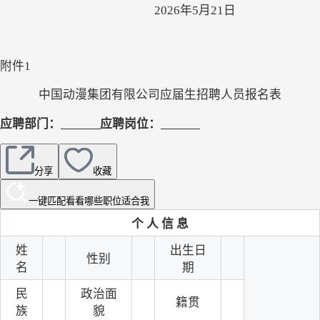
                                                      2026
年
5
月
21
日
附件
1
中国动漫集团有限公司应届生招聘人员报名表
应聘部门：
应聘岗位：
分享
收藏
一键匹配
看看哪些职位适合我
个
人
信
息
姓
出生日
性别
名
期
民
政治面
籍贯
族
貌