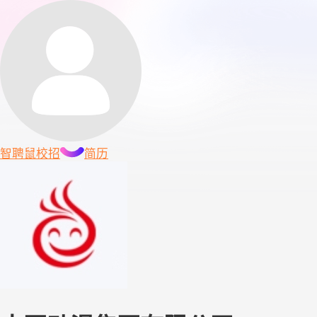
智聘鼠
校招
简历