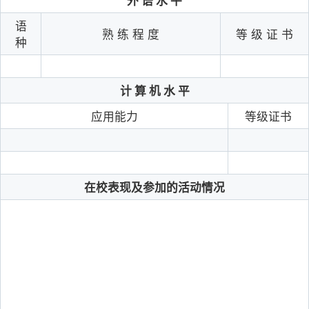
外
语
水
平
语
熟
练
程
度
等
级
证
书
种
计
算
机
水
平
应用能力
等级证书
在校表现及参加的活动情况