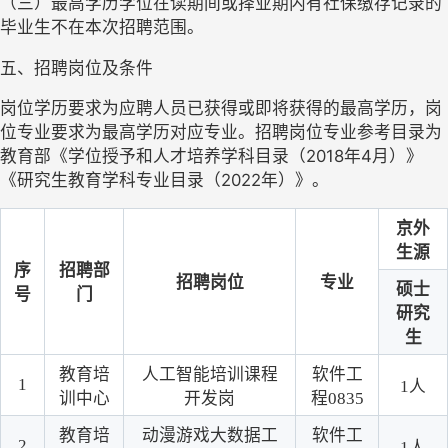
（
三
）最高学历学位在读期间或择业期内有社保缴存记录的
毕业生不在本次招聘范围。
五、招聘岗位及条件
岗位学历要求为应聘人员已获得或即将获得的最高学历，岗
位专业要求为最高学历对应专业。招聘岗位专业参考目录为
《学位授予和人才培养学科目录（2018年4月）》
教育部
《研究生教育学科专业目录（2022年）》
。
京外
生源
序
招聘部
招聘岗位
专业
硕士
号
门
研究
生
教育培
人工智能培训课程
软件工
1
1人
训中心
开发岗
程
0835
教育培
动漫游戏大数据工
软件工
2
1人