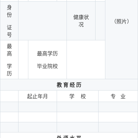
身
份
健康状
（照片）
况
证
号
最
高
最高学历
学
毕业院校
历
教
育
经
历
起
止
年月
学
校
专
业