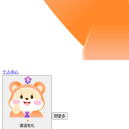
个人中心
更多
邀请有礼