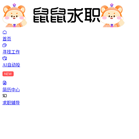
首页
寻找工作
AI自动投
简历中心
求职辅导