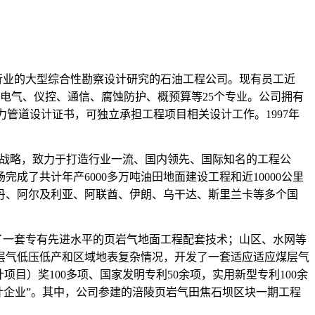
行业的大型综合性勘察设计研究的石油工程公司。现有员工近
电气、仪控、通信、腐蚀防护、概预算等25个专业。公司拥有
力管道设计证书，可独立承担工程项目相关设计工作。1997年
”战略，致力于打造行业一流、国内领先、国际知名的工程公
了共计年产6000多万吨油田地面建设工程和近10000公里
丹、阿尔及利亚、阿联酋、伊朗、乌干达、斯里兰卡等多个国
了一套专有先进水平的页岩气地面工程配套技术；山区、水网等
层气低压低产和区域地表复杂情况，开发了一套适应适应煤层气
目）奖100多项、国家发明专利50余项，实用新型专利100余
程设计企业”。其中，公司参建的涪陵页岩气田焦石坝区块一期工程