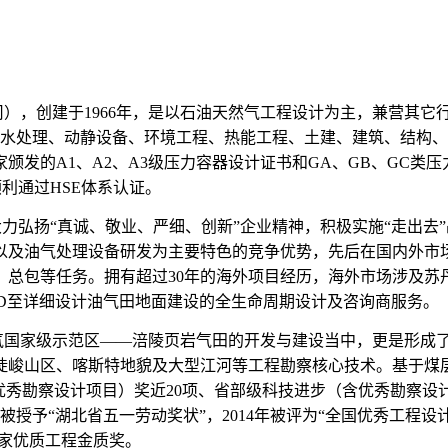
），创建于1966年，是以石油天然气工程设计为主，兼营其它
出水处理、动静设备、环境工程、热能工程、土建、建筑、结构、
发的A1、A2、A3级压力容器设计证书和GA、GB、GC类压
年顺利通过HSE体系认证。
大力弘扬“真诚、敬业、严细、创新”企业精神，积极实施“走出去
油气处理设备研发为主要特色的竞争优势，先后在国内外市场完成
、总包等任务。拥有超过30年的海外项目经历，海外市场涉及苏
ED至详细设计油气田地面建设的全生命周期设计及咨询商服务。
气国家级示范区——涪陵页岩气田的开发与建设当中，更是形成
陡峻山区、喀斯特地貌及大型江河等工程勘察核心技术。基于煤
秀勘察设计项目）奖近20项、省部级科技进步（含优秀勘察设计项
年被授予“湖北省五一劳动奖状”，2014年被评为“全国优秀工
国家优质工程金质奖。