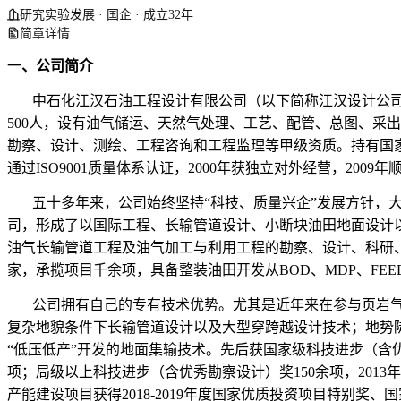
研究实验发展 · 国企 · 成立32年
简章详情
一、公司简介
中石化江汉石油工程设计有限公司（以下简称江汉设计公司
500人，设有油气储运、天然气处理、工艺、配管、总图、采
勘察、设计、测绘、工程咨询和工程监理等甲级资质。持有国家颁
通过ISO9001质量体系认证，2000年获独立对外经营，2009
五十多年来，公司始终坚持“科技、质量兴企”发展方针，
司，形成了以国际工程、长输管道设计、小断块油田地面设计以及
油气长输管道工程及油气加工与利用工程的勘察、设计、科研
家，承揽项目千余项，具备整装油田开发从BOD、MDP、FE
公司拥有自己的专有技术优势。尤其是近年来在参与页岩
复杂地貌条件下长输管道设计以及大型穿跨越设计技术；地势
“低压低产”开发的地面集输技术。先后获国家级科技进步（含优
项；局级以上科技进步（含优秀勘察设计）奖150余项，2013
产能建设项目获得2018-2019年度国家优质投资项目特别奖、