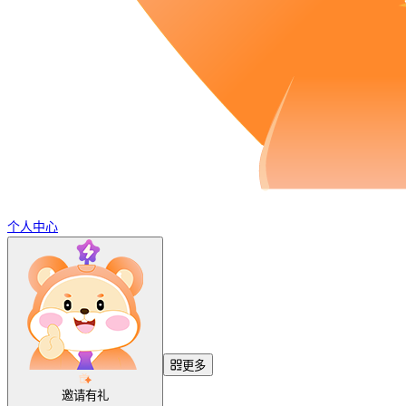
个人中心
更多
邀请有礼