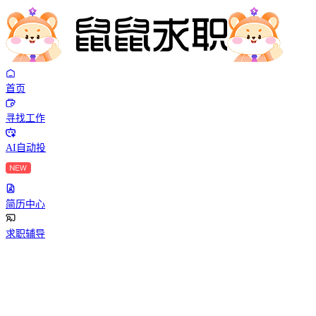
首页
寻找工作
AI自动投
简历中心
求职辅导