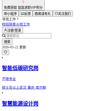
免费获取 鼠鼠求职VIP积分
小程序
反馈
邀请有礼
关注我们
寻找工作
校招简章
AI找工作
注册/登录
搜索
2026-05-22 更新
智能低碳研究岗
不限专业
硕士及以上
武汉·重庆·库尔勒
智慧能源设计岗