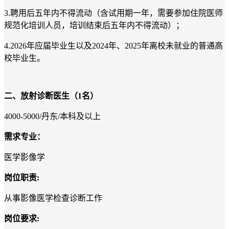
3.
聘用后五年内不得流动（含试用期一年，需要参加住院医师
规范化培训人员，培训结束后五年内不得流动）；
4.202
6
年应届毕业生以及
202
4
年、
202
5
年离校未就业的普通高
校毕业生。
二
、放射诊断医生（
1
名
）
4000-5000/
丹东
/
本科及以上
需求专业：
医学影像学
岗位职责
:
从事影像医学检查诊断工作
岗位要求
: