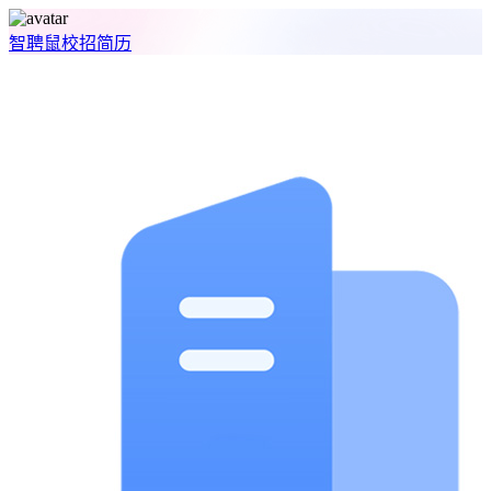
智聘鼠
校招
简历