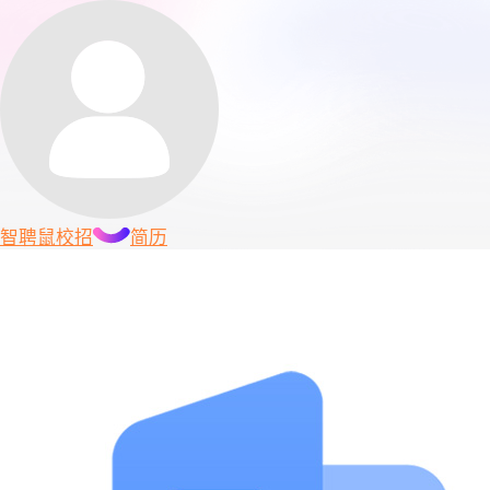
智聘鼠
校招
简历