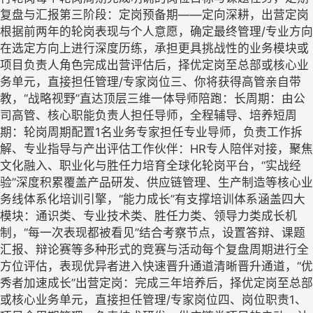
复盘与汇报第三阶段：定岗预备期——定向深耕，出营定岗
根据前两年的轮岗表现与个人意愿，确定最终管理/专业方向
在选定方向上进行深度历练，承担更具挑战性的业务模块或
项目负责人角色完成出营评估后，择优定岗至总部或核心业
务单元，直接担任管理/专家岗位三、你将获得高管亲自带
教，“战略视野”直达顶层三维一体导师陪跑：长周期：由公
司高管、核心职能负责人担任导师，全程辅导、培养短周
期：轮岗周期配置1名业务专家担任专业导师，负责工作拆
解、专业指导与产出评估工作伙伴：HR专人陪伴对接，聚焦
文化融入、职业化与胜任力培育全球化轮岗平台，“实战经
验”深度积累覆盖产品研发、供应链管理、生产制造等核心业
务线体系化培训引擎，“能力成长”有支撑培训体系涵盖四大
模块：通识类、专业技术类、胜任力类、领导力类成长机
制，“每一次表现都被看见”结合考察节点，设置答辩、课题
汇报、辩论赛等多种形式的竞赛与活动每个复盘周期进行全
方位评估，表现优异者进入快速晋升通道清晰晋升通道，“优
秀者加速成长”出营定岗：完成三年培养后，择优定岗至总部
或核心业务单元，直接担任管理/专家岗位四、岗位职责1、