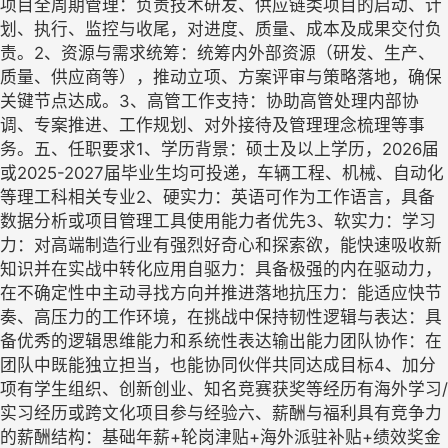
项目全周期管理：负责技术研发、供应链类项目的启动、计
划、执行、监控与收尾，对进度、质量、成本及成果交付负
责。2、资源与需求统筹：统筹内外部资源（研发、生产、
质量、供应商等），推动立项、方案评审与策略落地，确保
关键节点达成。3、高管工作支持：协助高管处理内部协
调、专案推进、工作规划、对外接待及管理理念梳理等事
务。五、任职要求1、学历背景：硕士及以上学历，2026届
或2025-2027届毕业生均可投递，车辆工程、机械、自动化
等理工科相关专业2、硬实力：英语可作为工作语言，具备
数据分析或项目管理工具使用能力者优先3、软实力：学习
力：对高端制造行业有强烈好奇心和探索欲，能快速吸收新
知识并在实战中转化应用自驱力：具备极强的内在驱动力，
在不确定性中主动寻找方向并推进落地抗压力：能适应快节
奏、高压力的工作环境，在挑战中保持韧性逻辑与表达：具
备优秀的逻辑思维能力和系统性表达输出能力团队协作：在
团队中既能独立担当，也能协同伙伴共同达成目标4、加分
项有学生组织、创新创业、知名竞赛获奖等经历有海外学习/
实习经历或跨文化项目参与经验六、薪酬与福利具有竞争力
的薪酬结构：基础年薪+轮岗津贴+海外派驻补贴+绩效奖金