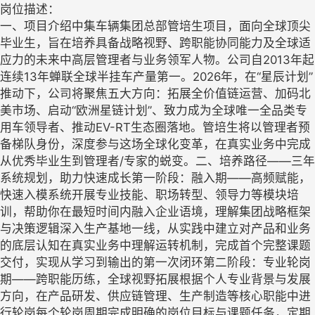
岗位描述：
一、项目介绍中集车辆集团总部管培生项目，面向全球顶尖
毕业生，旨在培养具备战略视野、跨职能协同能力及全球适
应力的未来中高层管理者与业务领军人物。公司自2013年起
连续13年蝉联全球半挂车产量第一。2026年，在“星辰计划”
推动下，公司将聚焦五大方向：拓展全价值链运营、加码北
美市场、启动“欧洲星链计划”、致力成为全球唯一全品类专
用车领导者、推动EV-RT生态圈落地。管培生将以管理者预
备梯队身份，深度参与这场全球化变革，在真实业务中完成
从优秀毕业生到管理者/专家的蜕变。二、培养路径——三年
系统规划，助力快速成长第一阶段：融入期——高频赋能，
快速入模系统开展专业技能、职场转型、领导力等模块培
训，帮助你在最短时间内融入企业语境，理解集团战略框架
与决策逻辑深入生产基地一线，从实践中建立对产品和业务
的底层认知在真实业务中理解运转机制，完成首个完整课题
交付，实现从学习到输出的第一次闭环第二阶段：专业轮岗
期——跨职能历练，全球视野拓展根据个人专业背景与发展
方向，在产品研发、供应链管理、生产制造等核心职能中进
行轮岗每个轮岗周期完成明确的岗位目标与课题任务，定期