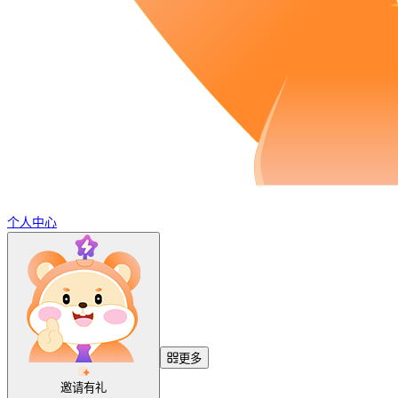
个人中心
更多
邀请有礼