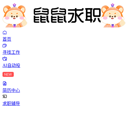
首页
寻找工作
AI自动投
简历中心
求职辅导