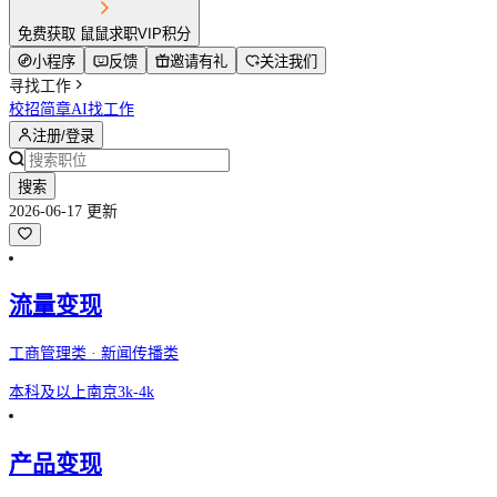
免费获取 鼠鼠求职VIP积分
小程序
反馈
邀请有礼
关注我们
寻找工作
校招简章
AI找工作
注册/登录
搜索
2026-06-17 更新
流量变现
工商管理类 · 新闻传播类
本科及以上
南京
3k-4k
产品变现