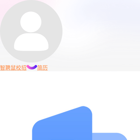
智聘鼠
校招
简历