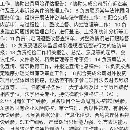
工作，协助出具风险评估报告；7.协助完成公司所有诉讼案
件及重大非诉讼案件的处理工作； 8.负责联系常年法律顾问
服务单位，组织开展法律咨询与法律服务工作；9.配合完成
内部审计与过程控制、整改监督、内控管理等工作； 10.负
责建立问题线索管理台账，进行登记、上报和统计分析等工
作；11.负责制定问题整改督查清单，对整改情况进行跟踪督
查； 12.负责受理反映监督对象违规违纪违法行为的信访举
报；13.负责纪检工作相关报告、总结、意见等的起草、会
议组织、文件收发、档案管理等日常事务； 14.负责廉洁文
化宣传、警示教育工作，并报送宣传信息稿件；15.负责按规
定程序办理党风廉政审查工作； 16.配合完成公司对外投资
项目的整体风险把控，包括但不限于参与项目法务财务尽职
调查等。 二、任职资格条件：1.大学本科及以上学历且取得
相应学位，法学相关专业，持法律职业资格证书（A）；
2.***同岗位工作经验，具备项目全生命周期风控管理经验；
3.熟悉国有企业风险防控，审计管理、合规性管理，有相关
诉讼经验； 4.具备数据分析、信息化建设、合约管理体系建
设经验；5.工作细致、严谨逻辑思维能力强、语言表达能力
强，具备较强的沟通协调能力、跨部门工作能力； 6.能熟练