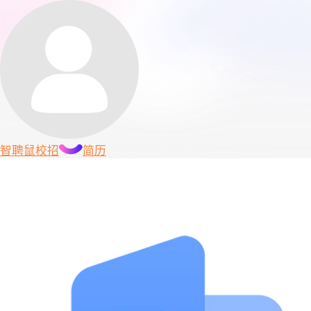
智聘鼠
校招
简历