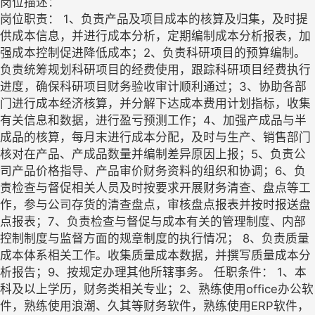
岗位描述：
岗位职责： 1、负责产品及项目成本的核算及归集，及时提
供成本信息，并进行成本分析，定期编制成本分析报表，加
强成本控制促进降低成本；2、负责科研项目的预算编制。
负责统筹规划科研项目的经费使用，跟踪科研项目经费执行
进度，确保科研项目财务验收审计顺利通过；3、协助各部
门进行成本经济核算，并分解下达成本费用计划指标，收集
有关信息和数据，进行盈亏预测工作；4、加强产成品与半
成品的核算，每月末进行成本分配，及时与生产、销售部门
核对在产品、产成品数量并编制差异原因上报；5、负责公
司产品价格指导、产品审价财务资料的组织和协调；6、负
责检查与督促相关人员及时按要求开展财务清查、盘点等工
作，参与公司存货的清查盘点，审核盘点报表并按时报送盘
点报表；7、负责检查与督促与成本有关的管理制度、内部
控制制度与监督方面的规章制度的执行情况； 8、负责质量
成本体系相关工作。收集质量成本数据，并撰写质量成本分
析报告；9、按规定办理其他所辖事务。 任职条件： 1、本
科及以上学历，财务类相关专业；2、熟练使用office办公软
件，熟练使用浪潮、久其等财务软件，熟练使用ERP软件，