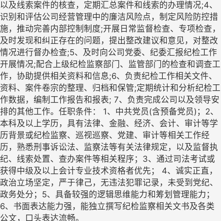
以及线索案件的核查，定期汇总案件和线索的办理情况;4、
识别和评估公司经营管理中的廉洁风险点，制定风险防控措
施，推动完善内部控制制度;开展日常监督检查、专项检查，
及时发现和纠正存在的问题，提出整改建议和意见，对整改
情况进行督办检查;5、及时向公司党委、纪委汇报纪检工作
开展情况;配合上级纪检监察部门、监管部门的检查和调查工
作，协助提供相关资料和信息;6、负责纪检工作相关文件、
资料、案件卷宗的整理、归档和保管;定期统计和分析纪检工
作数据，编制工作报告和报表; 7、负责完成公司以及领导安
排的其他工作。任职条件： 1、中共党员(含预备党员)；2、
本科及以上学历，具有法律、金融、经济、会计、审计等学
历背景或纪检监察、巡视巡察、党建、审计等相关工作经
历，熟悉刑事诉讼法、监察法等有关法律规定，以及监督执
纪、线索处置、查办案件等相关程序；3、通过司法考试或
获得中级及以上会计专业技术资格者优先； 4、诚实正直，
政治立场坚定，严于律己，无违法犯罪记录，未受到党纪、
政务处分；5、具备较强的逻辑思维能力和筹划管理能力；
6、书面表达能力强，能独立撰写纪检监察相关文书及各类
公文，口头表达流畅。