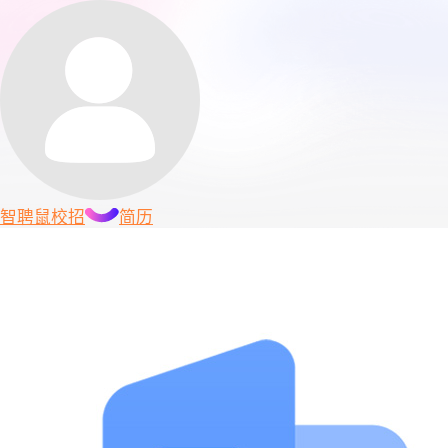
智聘鼠
校招
简历