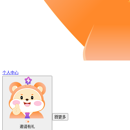
个人中心
更多
邀请有礼