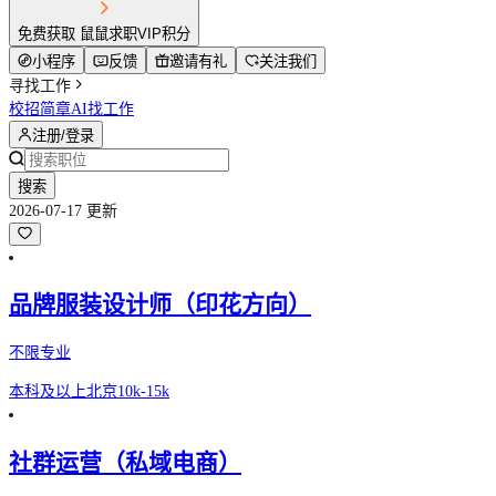
免费获取 鼠鼠求职VIP积分
小程序
反馈
邀请有礼
关注我们
寻找工作
校招简章
AI找工作
注册/登录
搜索
2026-07-17 更新
品牌服装设计师（印花方向）
不限专业
本科及以上
北京
10k-15k
社群运营（私域电商）