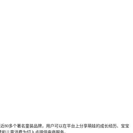
家近80多个著名童装品牌，用户可以在平台上分享萌娃的成长经历、宝宝
费和儿童消费为切入点提供电商服务。