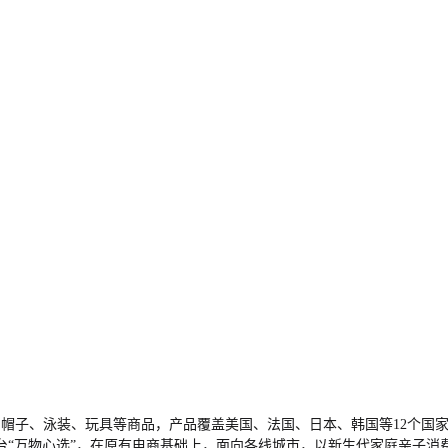
鞋、帽子、泳装、玩具等商品，产品覆盖美国、法国、日本、韩国等12个国
台“万物心选”，在原有电商基础上，面向各线城市，以新生代家庭亲子消