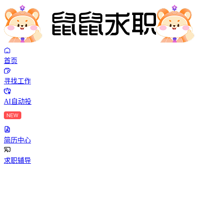
首页
寻找工作
AI自动投
简历中心
求职辅导