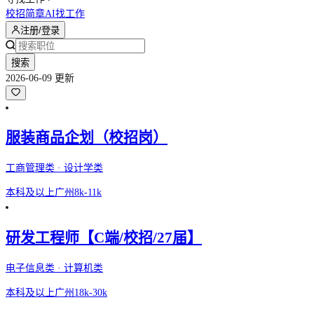
校招简章
AI找工作
注册/登录
搜索
2026-06-09 更新
服装商品企划（校招岗）
工商管理类 · 设计学类
本科及以上
广州
8k-11k
研发工程师【C端/校招/27届】
电子信息类 · 计算机类
本科及以上
广州
18k-30k