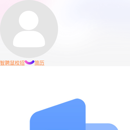
智聘鼠
校招
简历