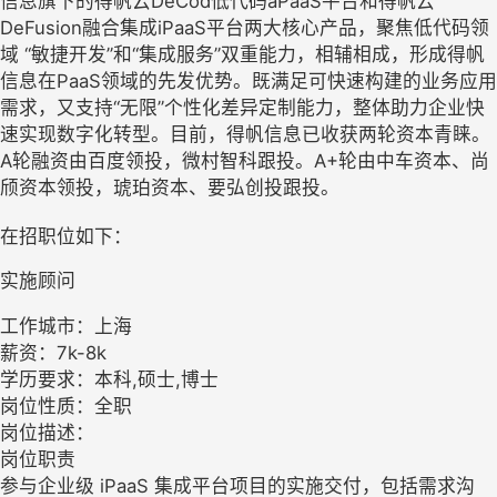
信息旗下的得帆云DeCod低代码aPaaS平台和得帆云
DeFusion融合集成iPaaS平台两大核心产品，聚焦低代码领
域 “敏捷开发”和“集成服务”双重能力，相辅相成，形成得帆
信息在PaaS领域的先发优势。既满足可快速构建的业务应用
需求，又支持“无限”个性化差异定制能力，整体助力企业快
速实现数字化转型。目前，得帆信息已收获两轮资本青睐。
A轮融资由百度领投，微村智科跟投。A+轮由中车资本、尚
颀资本领投，琥珀资本、要弘创投跟投。
在招职位如下：
实施顾问
工作城市：上海
薪资：7k-8k
学历要求：本科,硕士,博士
岗位性质：全职
岗位描述：
岗位职责
参与企业级 iPaaS 集成平台项目的实施交付，包括需求沟