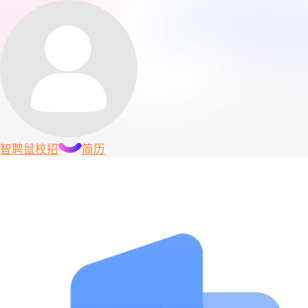
智聘鼠
校招
简历