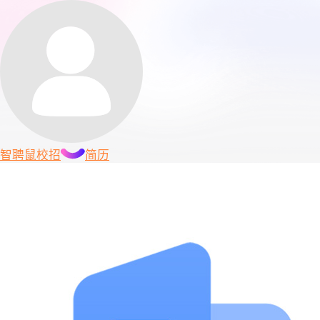
智聘鼠
校招
简历