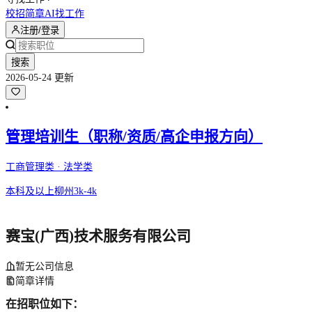
校招简章
AI找工作
注册/登录
搜索
2026-05-24 更新
管理培训生（职称/资质/高企申报方向）
工商管理类 · 法学类
本科及以上
柳州
3k-4k
赛宝(广西)技术服务有限公司
暂无公司信息
简章详情
在招职位如下：