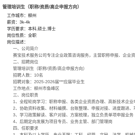
管理培训生（职称/资质/高企申报方向）
工作城市：柳州
薪资：3k-4k
学历要求：本科,硕士,博士
岗位性质：全职
岗位描述：
一、公司简介
赛宝技术服务公司专注企业政策咨询服务，主营职称申报、企业
二、招聘岗位
管理培训生（职称/资质/高企申报方向）
招聘人数：10名
招聘对象：2025-2026届***应届毕业生
工作地点：柳州市鱼峰区
三、岗位职责
1、全程轮岗学习：职称申报、各类企业资质办理、高新技术企业
2、协助资料收集、材料编撰、台账整理、申报对接、进度跟进、
3、学习政策解读、客户对接、方案梳理，独立负责单项申报业务
4、后期定向发展为项目专员、业务主管、部门管理岗
四、任职要求
1、本科及以上学历，专业不限；工科、经管、文秘、法学、机械