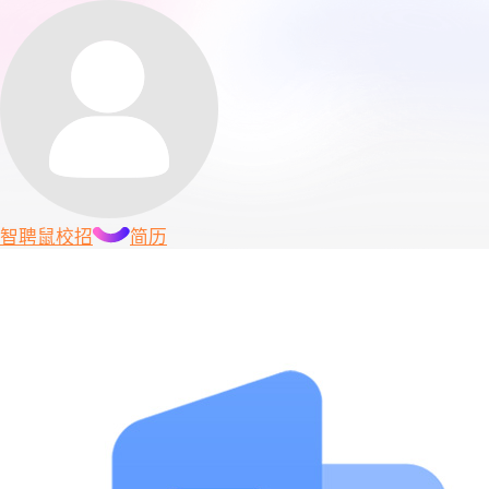
智聘鼠
校招
简历