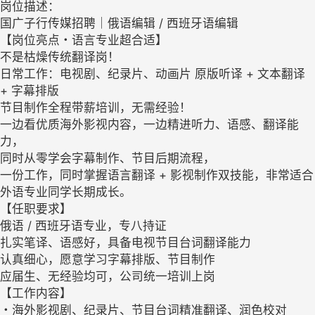
岗位描述：
国广子行传媒招聘｜俄语编辑 / 西班牙语编辑
【岗位亮点・语言专业超合适】
不是枯燥传统翻译岗！
日常工作：电视剧、纪录片、动画片 原版听译 + 文本翻译
+ 字幕排版
节目制作全程带薪培训，无需经验！
一边看优质海外影视内容，一边精进听力、语感、翻译能
力，
同时从零学会字幕制作、节目后期流程，
一份工作，同时掌握语言翻译 + 影视制作双技能，非常适合
外语专业同学长期成长。
【任职要求】
俄语 / 西班牙语专业，专八持证
扎实笔译、语感好，具备电视节目台词翻译能力
认真细心，愿意学习字幕排版、节目制作
应届生、无经验均可，公司统一培训上岗
【工作内容】
・海外影视剧、纪录片、节目台词精准翻译、润色校对