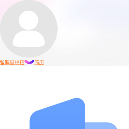
智聘鼠
校招
简历