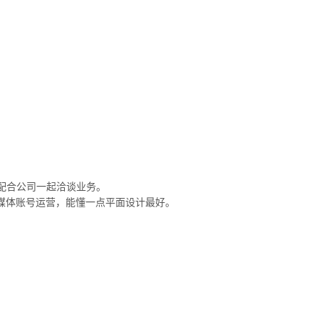
配合公司一起洽谈业务。
自媒体账号运营，能懂一点平面设计最好。
。