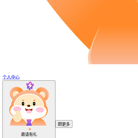
个人中心
更多
邀请有礼