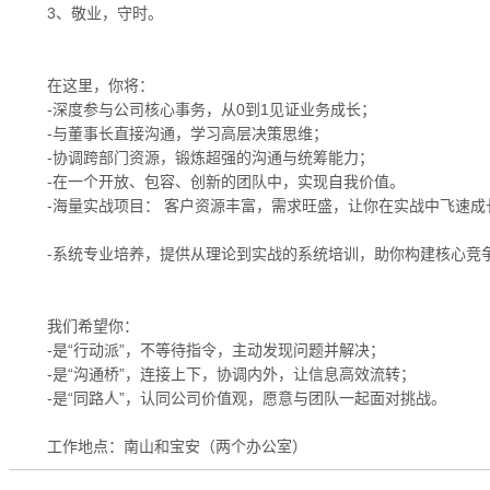
3、敬业，守时。
在这里，你将：
-深度参与公司核心事务，从0到1见证业务成长；
-与董事长直接沟通，学习高层决策思维；
-协调跨部门资源，锻炼超强的沟通与统筹能力；
-在一个开放、包容、创新的团队中，实现自我价值。
-海量实战项目： 客户资源丰富，需求旺盛，让你在实战中飞速成
-系统专业培养，提供从理论到实战的系统培训，助你构建核心竞
我们希望你：
-是“行动派”，不等待指令，主动发现问题并解决；
-是“沟通桥”，连接上下，协调内外，让信息高效流转；
-是“同路人”，认同公司价值观，愿意与团队一起面对挑战。
工作地点：南山和宝安（两个办公室）