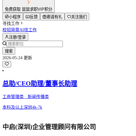
免费获取 鼠鼠求职VIP积分
小程序
反馈
邀请有礼
关注我们
寻找工作
校招简章
AI找工作
注册/登录
搜索
2026-05-24 更新
总助/CEO助理/董事长助理
工商管理类 · 新闻传播类
本科及以上
深圳
4k-7k
中启(深圳)企业管理顾问有限公司