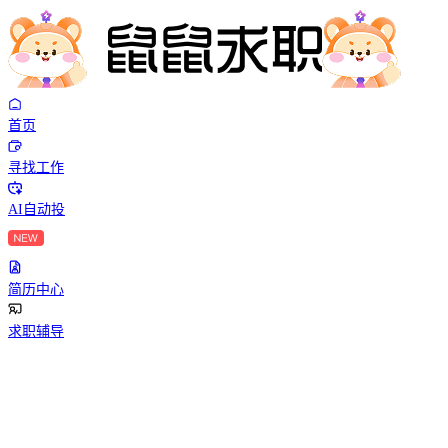
首页
寻找工作
AI自动投
简历中心
求职辅导