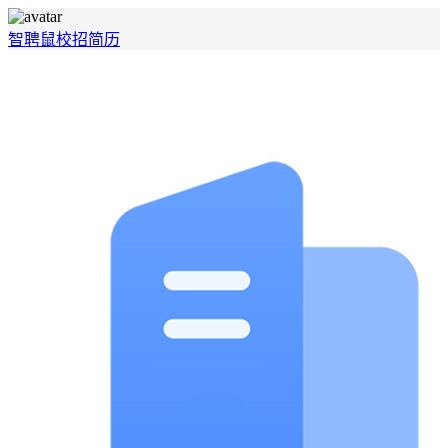
智聘鼠
校招
简历