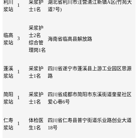
利川
采浆护
湖北省利川市汪营清江新镇A区(竹苑大
1
浆站
士1名
道7号)
采浆护
临高
士2名
3
海南省临高县解放路
浆站
综合管
理岗1名
蓬溪
采浆护
四川省遂宁市蓬溪县上游工业园区思源
1
浆站
士1名
路
简阳
采浆护
四川省成都市简阳市东溪街道奎星社区
1
浆站
士1名
爱心巷6号
仁寿
体检医
四川省仁寿县普宁街道乐业路创业大道
1
浆站
生1名
18号