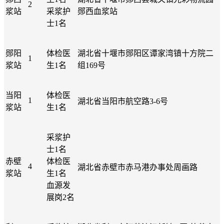
2
浆站
采浆护
郧西血浆站
士1名
郧阳
体检医
湖北省十堰市郧阳区谭家湾镇十方院二
1
浆站
生1名
组169号
当阳
体检医
1
湖北省当阳市航空路3-6号
浆站
生1名
采浆护
士1名
赤壁
体检医
4
湖北省赤壁市赤马港办事处周画路
浆站
生1名
血源发
展岗2名