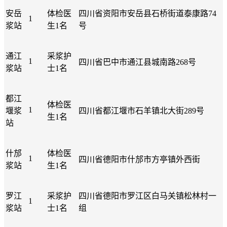
安岳
体检医
四川省资阳市安岳县石桥街道泰康路74
1
浆站
生1名
号
通江
采浆护
1
四川省巴中市通江县城南路268号
浆站
士1名
都江
体检医
1
堰浆
四川省都江堰市石羊镇北大街289号
生1名
站
什邡
体检医
1
四川省德阳市什邡市方亭镇外西街
浆站
生1名
罗江
采浆护
四川省德阳市罗江区白马关镇松林村一
1
浆站
士1名
组