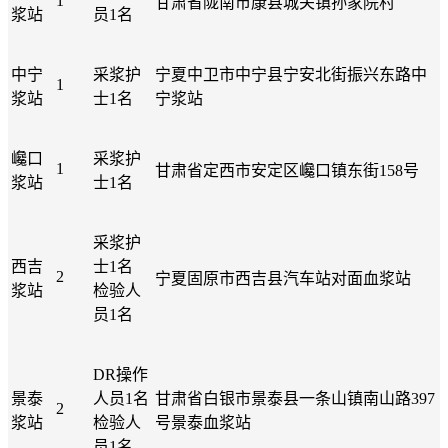
1
甘肃省陇南市康县城关镇孙家院村
浆站
员1名
中宁
采浆护
宁夏中卫市中宁县宁安北街振兴东路中
1
浆站
士1名
宁浆站
巉口
采浆护
1
甘肃省定西市安定区巉口镇东街158号
浆站
士1名
采浆护
西吉
士1名
2
宁夏固原市西吉县汽车站对面血浆站
浆站
检验人
员1名
DR操作
景泰
人员1名
甘肃省白银市景泰县一条山镇南山路397
2
浆站
检验人
号景泰血浆站
员1名