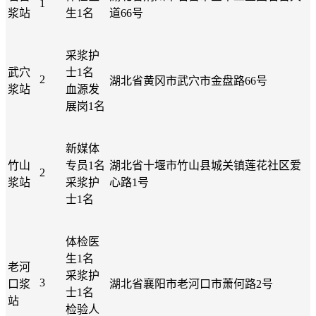
1
浆站
生1名
道66号
采浆护
武穴
士1名
2
湖北省黄冈市武穴市金盘路66号
浆站
血源发
展岗1名
新媒体
竹山
专员1名
湖北省十堰市竹山县城关镇莲花社区爱
2
浆站
采浆护
心路1号
士1名
体检医
生1名
老河
采浆护
3
口浆
湖北省襄阳市老河口市萧何路2号
士1名
站
检验人