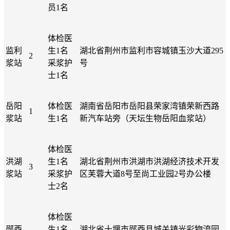
员1名
体检医
监利
生1名
湖北省荆州市监利市容城镇玉沙大道295
2
浆站
采浆护
号
士1名
岳阳
体检医
湖南省岳阳市岳阳县荣家湾镇荣新西路
1
浆站
生1名
新汽车站旁（天坛生物岳阳血浆站）
体检医
洪湖
生1名
湖北省荆州市洪湖市洪湖经济技术开发
3
浆站
采浆护
区芙蓉大道8号至尚工业园2号办公楼
士2名
体检医
郧西
生1名
湖北省十堰市郧西县城关镇光彩物流园