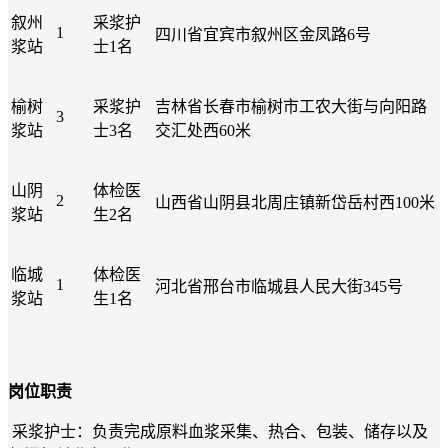
叙州
采浆护
1
四川省宜宾市叙州区金凤路6号
浆站
士1名
榆树
采浆护
吉林省长春市榆树市工农大街与向阳路
3
浆站
士3名
交汇处西60米
山阴
体检医
2
山西省山阴县北周庄镇新岱岳村西100米
浆站
生2名
临城
体检医
1
河北省邢台市临城县人民大街345号
浆站
生1名
岗位职责
采浆护士：负责完成原料血浆采集、热合、包装、储存以及