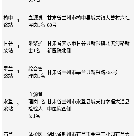
榆中
血源发
甘肃省兰州市榆中县城关镇大营村六社
1
浆站
展岗1名
88号
甘谷
采浆护
甘肃省天水市甘谷县新兴镇北滨河路新
1
浆站
士1名
新医院北侧
皋兰
综合管
1
甘肃省兰州市皋兰县新兴路368号
浆站
理岗1名
血源管
永登
理岗1名
甘肃省兰州市永登县城关镇幸福大道县
2
浆站
检验人
中医院西侧
员1名
石首
体检医
湖北省荆州市石首市金平工业园石首大