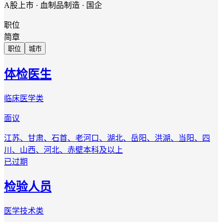
A股上市 · 血制品制造 · 国企
职位
简章
职位
城市
体检医生
临床医学类
面议
江苏、甘肃、石首、老河口、湖北、岳阳、洪湖、当阳、四
川、山西、河北、赤壁
本科及以上
已过期
检验人员
医学技术类