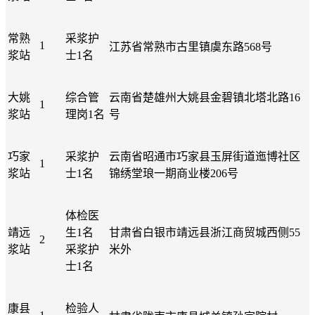
常熟
采浆护
1
江苏省常熟市古里镇虞东路568号
浆站
士1名
大姚
综合管
云南省楚雄州大姚县金碧镇北塔北路16
1
浆站
理岗1名
号
巧家
采浆护
云南省昭通市巧家县玉屏街道迤博社区
1
浆站
士1名
锦绣堂琅一期商业楼206号
体检医
靖远
生1名
甘肃省白银市靖远县浙江商贸城西侧55
2
浆站
采浆护
米外
士1名
康县
检验人