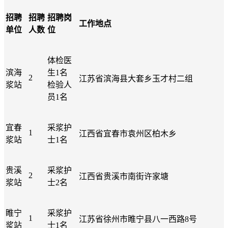
招聘
招聘
招聘岗
工作地点
单位
人数
位
体检医
滨海
生1名
2
江苏省滨海县大套乡玉才村二组
浆站
检验人
员1名
宜春
采浆护
1
江西省宜春市袁州区柏木乡
浆站
士1名
贵溪
采浆护
2
江西省贵溪市南街许家塘
浆站
士2名
睢宁
采浆护
1
江苏省徐州市睢宁县八一西路8号
浆站
士1名