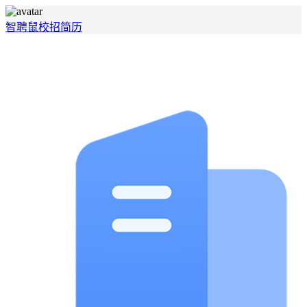
智聘鼠
校招
简历