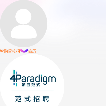
智聘鼠
校招
简历