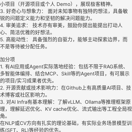
小项目（开源项目或个人 Demo），展现极客精神。
3. 好奇心与想象力： 面对未知事物有独特的想法，具备敏
锐的问题定义能力和坚韧的解决问题能力。
4. 审美追求： 技术亦有审美，鼓励你提出能提出打动人
心、简洁优雅的好想法。
5. 高能动性： 具备强烈的自驱力，能够主动探索边界，而
不是等待被分配任务。
加分项
1. 有AI应用或Agent实际落地经验：包括不限于RAG系统、
多智能体编排、结合MCP、Skill等的Agent项目，有可展示
的项目/实习成果者优先。
2. 开源贡献或技术影响力：在Github上有高质量AI项目、技
术博客或社区影响力。
3. 对AI Infra有基本理解：了解vLLM、Ollama等推理框架原
理，理解延迟优化、KV cache优化、流式输出等工程全局视
角。
在NLP或CV方向有扎实的理论基础，有实际业务场景模型训
练(SFT、RL)等经验的优先。