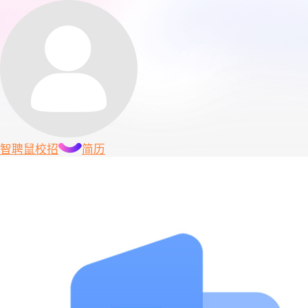
智聘鼠
校招
简历