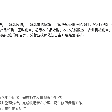
产；生鲜乳收购；生鲜乳道路运输。（依法须经批准的项目，经相关部门
农副产品销售；肥料销售；初级农产品收购；农业机械服务；农业机械销售
须经批准的项目外，凭营业执照依法自主开展经营活动）
案落地与优化，完成奶牛发情观察与配种；
据并整理分析，完成牧场新产护理、奶牛修蹄保健工作；
态、执行饲养标准。