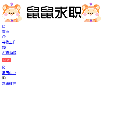
首页
寻找工作
AI自动投
简历中心
求职辅导