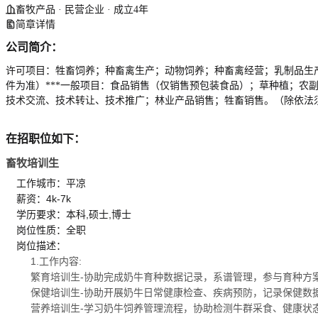
畜牧产品 · 民营企业 · 成立4年
简章详情
公司简介：
许可项目：牲畜饲养；种畜禽生产；动物饲养；种畜禽经营；乳制品生
件为准）***一般项目：食品销售（仅销售预包装食品）；草种植；
技术交流、技术转让、技术推广；林业产品销售；牲畜销售。（除依法
在招职位如下：
畜牧培训生
工作城市：平凉
薪资：4k-7k
学历要求：本科,硕士,博士
岗位性质：全职
岗位描述：
1.工作内容:
繁育培训生-协助完成奶牛育种数据记录，系谱管理，参与育种方
保健培训生-协助开展奶牛日常健康检查、疾病预防，记录保健数
营养培训生-学习奶牛饲养管理流程，协助检测牛群采食、健康状