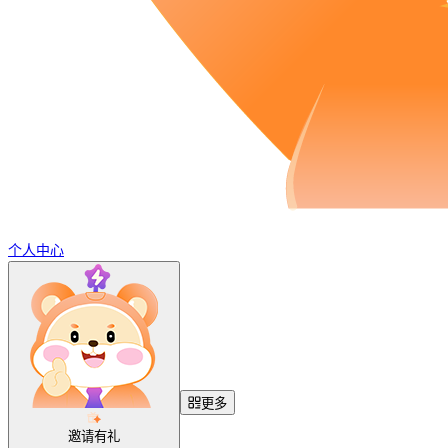
个人中心
更多
邀请有礼