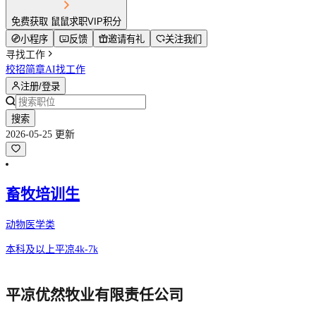
免费获取 鼠鼠求职VIP积分
小程序
反馈
邀请有礼
关注我们
寻找工作
校招简章
AI找工作
注册/登录
搜索
2026-05-25 更新
畜牧培训生
动物医学类
本科及以上
平凉
4k-7k
平凉优然牧业有限责任公司