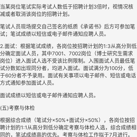
当某岗位笔试实际考试人数低于招聘计划
3倍时，视情况核
减或者取消该岗位的招聘计划。
笔试人员现场提交自己签名的纸质《承诺书》后方可参加笔
试；笔试成绩以短信或电子邮件通知应聘人员。
2.面试：根据笔试成绩，各岗位按招聘计划的1:3从高分到低
分确定面试人员
，其中
7001、7002岗位（
博士研究生需求
岗位）
进入面试人选不受该比例限制。
入围面试人员最低笔
试分数如出现同分者，均进入面试。面试满分为
100分，低
于60分者不予录用。面试有关事项以电子邮件、短信或电话
方式通知参加面试人员。
面试成绩以短信或电子邮件通知应聘人员。
(五)考察与体检
根据综合成绩（笔试分
×
5
0%+面试分×
5
0%），各岗位按招
聘计划的1:1从高分到低分确定考察与体检人选，综合
成绩相
同的，笔试成绩高的优先。考察与体检工作拟于
7月进行。