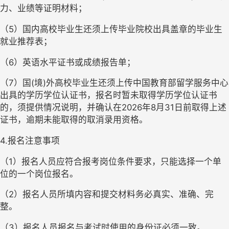
力、业绩等证明材料
；
（
5）国内高校毕业生还须上传毕业院校出具盖章的毕业生
就业推荐表
；
（
6）英语
水平证书或成绩报告单
；
（
7
）国
(境)外高校毕业生还须上传中国教育部留学服务中心
出具的学历学位认证书，报名时暂未取得学历学位认证书
的，须提供情况说明，并确认在2026年8月31日前取得上述
证书，逾期未能取得的取消录用资格。
4
.报名注意事项
（
1
）报名人员应符合报考岗位条件要求，只能选择一个单
位的一个岗位报名。
（
2
）
报名人员
所填内容和提交材料务必真实、准确、完
整。
（
3
）
报名人员
报名与考试时使用的身份证必须一致。