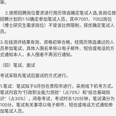
审。
2
.
按照
招聘岗位要求进行简历筛选
确定笔试人选
,各岗位按
招聘计划的1:10确定参加笔试人员
，其中
7001、7002岗位
（
博士研究生需求岗位）
不受该比例限制，
择优确定
笔试人
员。
3.在线测评结果有效、资格初审合格，经简历筛选通过的人
员参加笔试，具体入围名单将以电子邮件、短信或电话的方
式通知本人，未入围者不再另行通知。
（四）笔试、面试
考试采取先笔试后面试的方式进行。
1.笔试：笔试拟于
6
月份在贵阳市进行，采用线下机考方式。
笔试内容为
“行政职业能力测验”（占70%）和“综合基础知
识”（占30%），闭卷考试，考试时长120分钟，笔试满分为
100分。笔试有关事项以电子邮件、短信或电话方式通知参
加笔试人员。