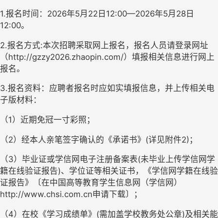
1.报
名时间：
202
6
年
5
月
22
日
12:00—202
6
年
5
月
28
日
12:00。
2.报名方式:本次招聘采取网上报名，报名人员请登录网址
（http://gzzy202
6
.zhaopin.com/）填报相关信息
进行网上
报名。
3.
报名资料：应聘者报名时应如实填报信息，并上传相关电
子版材料：
（
1）
近期免冠一寸彩照；
（
2）经本人亲笔签字确认的《承诺书》(详见附件2)；
（
3）
毕业证或学信网电子注册备案表
(未毕业上传学信网学
籍在线验证报告)、学位证等相关证书
，
《
学信网学籍在
线验
证报告
》〔在中国高等教育学生信息网（学信网）
http://www.chsi.com.cn申请下载〕
；
（
4）在校《学习成绩单》(需加盖学校教务处公章)及相关能