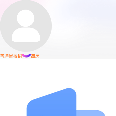
智聘鼠
校招
简历