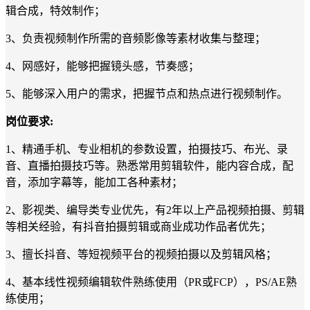
辑合成，特效制作；
3、
负责视频制作所需的音频影像等素材收集与整理；
4、
网感好，能够把握镜头感，节奏感；
5、
能够深入用户的需求，把握节点
和热点
进行视频制作。
岗位要求
:
1、
精通手机、专业相机的参数设置，拍摄技巧、布光、录
音、直播拍摄技巧等。熟悉常用剪辑软件，能内容合成，配
音，
添加
字幕等，能加工各种素材
；
2、
影视类、编导类专业优先，有
2
年以上产品视频拍摄、剪辑
等相关经验，有抖音拍摄剪辑或商业成功作品者优先；
3、
擅长抖音、等短视频平台的视频拍摄以及剪辑风格；
4、
基本线性视频编辑软件熟练使用（
PR
或
FCP
），
PS/AE
熟
练使用；