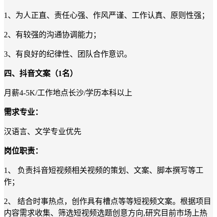
1
、为人正直、责任心强、作风严谨、工作认真、原则性强；
2
、有较强的沟通协调能力；
3
、有良好的纪律性、团队合作意识。
四
、
抖音
文案
（
1
名）
月薪
4
-
5
K
/
工作地点长沙
/
学历
本科
以上
需求专业：
汉语言、文学专业优先
岗位职责：
1
、 负责抖音短视频相关视频的策划、文案、脚本撰写等工
作；
2
、 结合时事热点，创作具有槽点等等短视频文案。根据项目
内容需求收集、筛选短视频选题创意方向
,
研究目前市场上热