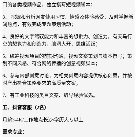
门的各类视频作品，独立撰写短视频脚本；
3
、 挖掘和分析网友使用习惯、情感及体验感受，及时掌握新
闻热点，有效完成专题策划活动；
4
、良好的文字驾驭能力和丰富的想象力、创造力，有天马行
空的想象力和创造力，脑洞大开，思维活跃；
5
、统筹视频项目的前期沟通，视频文案策划与脚本撰写；策
划不同风格、符合网络传播的创意视频脚本
；
6
、参与内部创意讨论，为相关创意内容提供核心创意，并按
时产出符合策略要求的高质量文案；
7
、有
工业科技
的类目文案、编导经验优先
。
五
、
抖音
客服
（
2
名）
月薪
3
-
4
K
/
工作地点长沙
/
学历
大专
以上
需求专业：