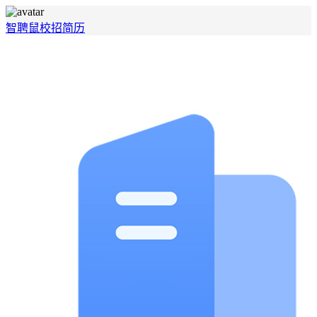
智聘鼠
校招
简历