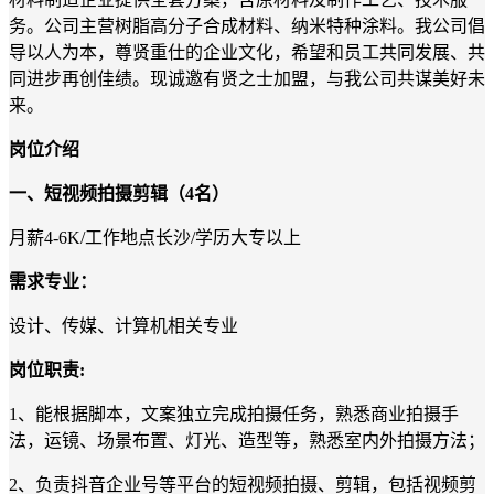
务
。
公司
主营树脂高分子合成材料、纳米特种涂料。
我公司倡
导以人为本，尊贤重仕的企业文化，希望和员工共同发展、共
同进步
再创佳绩
。现诚邀有贤之士加盟，与我公司共谋美好未
来。
岗位介绍
一、短视频拍摄剪辑（
4
名
）
月薪
4
-
6
K
/
工作地点长沙
/
学历大专以上
需求专业：
设计、传媒、计算机相关专业
岗位职责
:
1、
能
根据脚本，文案独立完成拍摄任务，熟悉商业拍摄手
法，运镜、场景
布置
、灯光、造型等，熟悉室内外拍摄方法
；
2、
负责抖音
企业
号等平台的短视频拍摄、剪辑，包括视频剪