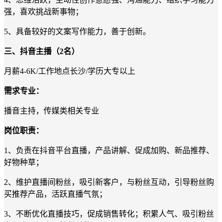
强，喜欢挑战新事物；
5、具备较好的文案写作能力，善于创新。
三
、
抖音
主播
（
2
名）
月薪
4
-
6
K
/
工作地点长沙
/
学历大专以上
需求专业：
播音主持，传媒类相关专业
岗位职责：
1
、负责在抖音平台直播，产品讲解、促成加购、新品推荐、
好物种草；
2
、维护直播间粉丝，吸引新客户，与粉丝互动，引导粉丝购
买推荐产品，活跃直播气氛
；
3
、不断优化直播技巧，促成销售转化；积累人气、吸引粉丝