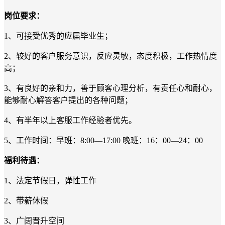
岗位要求：
1
、
可接受优秀的应届毕业生
；
2
、
较好的客户服务意识，反
应
灵敏，态度积极，工作热情度
高
；
3
、
有良好的亲和力，善于顾客心理分析，有责任心和耐心，
能够耐心解答客户提出的各种问题
；
4
、
有半年以上客服工作经验者优先
。
5
、
工作时间：早班：
8:00—17:00
晚班：
16
：
00—2
4
：
00
福利待遇：
1
、
法定节假日，弹性工作
2
、
带薪休假
3、广阔晋升空间