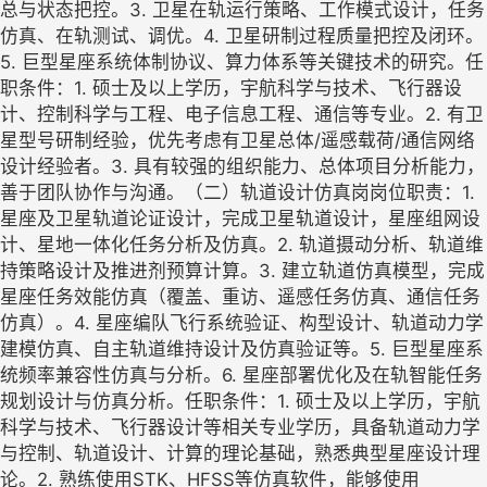
总与状态把控。3. 卫星在轨运行策略、工作模式设计，任务
仿真、在轨测试、调优。4. 卫星研制过程质量把控及闭环。
5. 巨型星座系统体制协议、算力体系等关键技术的研究。任
职条件：1. 硕士及以上学历，宇航科学与技术、飞行器设
计、控制科学与工程、电子信息工程、通信等专业。2. 有卫
星型号研制经验，优先考虑有卫星总体/遥感载荷/通信网络
设计经验者。3. 具有较强的组织能力、总体项目分析能力，
善于团队协作与沟通。（二）轨道设计仿真岗岗位职责：1.
星座及卫星轨道论证设计，完成卫星轨道设计，星座组网设
计、星地一体化任务分析及仿真。2. 轨道摄动分析、轨道维
持策略设计及推进剂预算计算。3. 建立轨道仿真模型，完成
星座任务效能仿真（覆盖、重访、遥感任务仿真、通信任务
仿真）。4. 星座编队飞行系统验证、构型设计、轨道动力学
建模仿真、自主轨道维持设计及仿真验证等。5. 巨型星座系
统频率兼容性仿真与分析。6. 星座部署优化及在轨智能任务
规划设计与仿真分析。任职条件：1. 硕士及以上学历，宇航
科学与技术、飞行器设计等相关专业学历，具备轨道动力学
与控制、轨道设计、计算的理论基础，熟悉典型星座设计理
论。2. 熟练使用STK、HFSS等仿真软件，能够使用