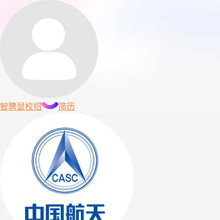
智聘鼠
校招
简历