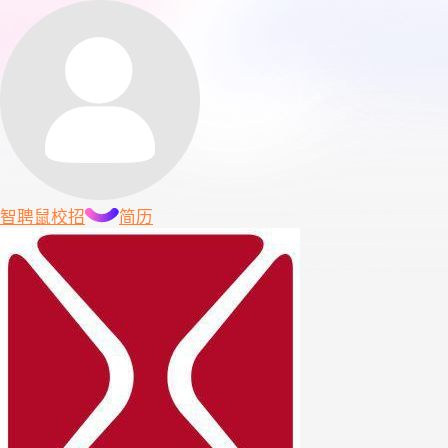
智聘鼠
校招
简历