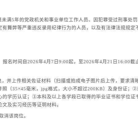
退未满5年的党政机关和事业单位工作人员、因犯罪受过刑事处
定有舞弊等严重违反录用纪律行为的人员，以及有法律法规规定
）进行报名。报名时间自2026年4月7日9:00起，至2026年4月21
信息，并上传相关佐证材料（扫描或拍成电子图片后上传，要求清
（35×45毫米，jpg格式，大小不超过200KB）及身份证
心的学历认证；③本科及以上各学段已取得的毕业证书和学位证
论文及实习经历等证明材料。
或取消该岗位。