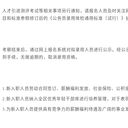
人才引进测评考试等相关事项另行通知，请报名人员及时关注
目和标准参照修订后的《公务员录用体检通用标准（试行）》
五、公示录用
考察结束后，通过网上报名系统对拟录用人员进行公示。经公
到手续，无故逾期的，取消录用资格。
六、人员管理及发展
1.新入职人员劳动合同签订、薪酬福利发放、社会保险、公积
2.新入职人员纳入全区优秀年轻干部库进行培养管理，对于表
3.为新入职人员提供具有竞争力的薪酬福利待遇及广阔的事业
七、工作纪律