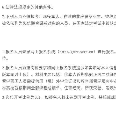
6.法律法规规定的其他条件。
7.下列人员不得报考：现役军人、在读的非应届毕业生、被辞
被依法列为失信联合惩戒对象的人员、在国家法定考试中被认
三、报名方式
1.报名人员登录网上报名系统（http://gxrc.szrc.cn
位。
2.报名人员须按岗位要求和网上报名系统提示如实填写本人
版本同时上传）。材料主要包括：①本人近期免冠正面二寸证件照
留学回国人员需提供国（境）外学位证书和教育部留学服务中
④高校就读期间全部课程成绩单、任职经历、所获荣誉、发表
3.岗位开考比例为3:1。如报名人数未达到开考比例，将核减
四、引进流程