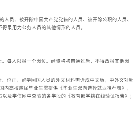
罚的人员、被开除中国共产党党籍的人员、被开除公职的人员、
不得录用为公务人员的其他情形的人员。
日16:00截止。每人限报一个岗位。经资格初审通过后，不得改报其他岗
晰、位正，留学回国人员的外文材料需译成中文版，中外文对照
；②国内高校应届毕业生需提供《毕业生双向选择就业推荐表》，
书以及学信网中查验的各学段的《教育部学籍在线验证报告》；