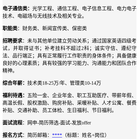
电子通信类：
光学工程、通信工程、电子信息工程、电力电子
技术、电磁场与无线技术及相关专业。
职能类
：财务类、新闻宣传类、保密类
招聘要求
：未与其他单位建立劳动关系；通过国家英语四级考
试，并取得证书；补考挂科不超过
2科；
诚实守信、遵纪守
法、品行端正；具有正常履行工作职责的身体条件；具备健康
良好的心理素质；具有较强的学习能力、沟通能力和团队合作
精神。
综合年薪：
技术类
18-25万/年、管理类10-14万
福利待遇
：
五险一金、企业年金、职工互助医疗、带薪年假、
高温长假、股权激励、购房补贴、采暖补贴、人才公寓、餐费
补贴、交通补助、员工体检、生日福利、节日福利。
面试流程
：
网申
-简历筛选-面试-发放offer
报名方式
：
简历邮箱：
****
（标题：姓名
+岗位）