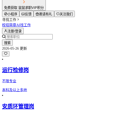
免费获取 鼠鼠求职VIP积分
小程序
反馈
邀请有礼
关注我们
寻找工作
校招简章
AI找工作
注册/登录
搜索
2026-05-26 更新
运行检修岗
不限专业
本科及以上
多地
安质环管理岗