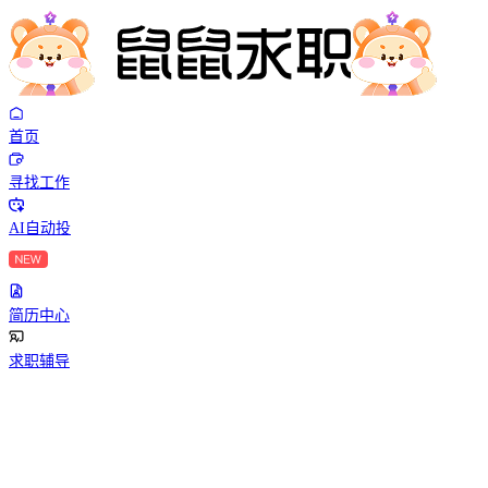
首页
寻找工作
AI自动投
简历中心
求职辅导