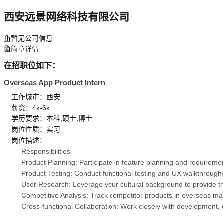
西安远景网络科技有限公司
暂无公司信息
简章详情
在招职位如下：
Overseas App Product Intern
工作城市：西安
薪资：4k-6k
学历要求：本科,硕士,博士
岗位性质：实习
岗位描述：
Responsibilities
Product Planning: Participate in feature planning and requirem
Product Testing: Conduct functional testing and UX walkthroug
User Research: Leverage your cultural background to provide th
Competitive Analysis: Track competitor products in overseas mar
Cross-functional Collaboration: Work closely with development, d