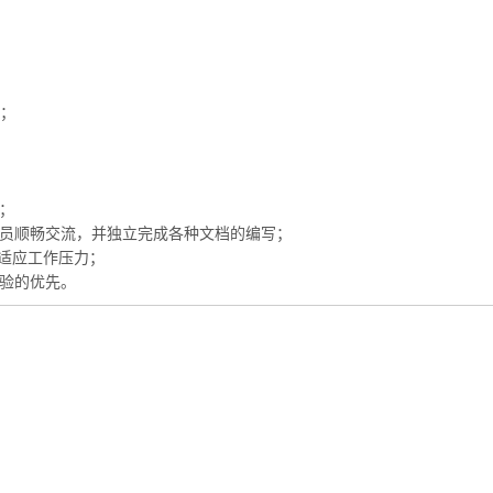
先；
；
人员顺畅交流，并独立完成各种文档的编写；
能适应工作压力；
经验的优先。