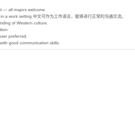
nt — all majors welcome.
y in Chinese in a work setting.中文可作为工作语言，能够进行正常的沟通交流。
nding of Western culture.
tion.
user preferred.
 with good communication skills.