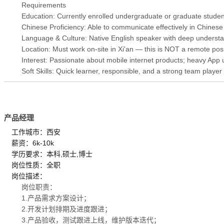
Requirements
Education: Currently enrolled undergraduate or graduate stude
Chinese Proficiency: Able to communicate effectivel
Language & Culture: Native English speaker with deep understa
Location: Must work on-site in Xi'an — this is NOT a remote posi
Interest: Passionate about mobile internet products; heavy App 
Soft Skills: Quick learner, responsible, and a strong team player
产品经理
工作城市：西安
薪资：6k-10k
学历要求：本科,硕士,博士
岗位性质：全职
岗位描述：
岗位职责：
1.产品需求方案设计；
2.开发计划排期及进度跟进；
3.产品验收，测试跟进上线，维护版本迭代；