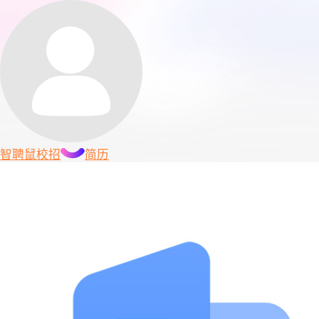
智聘鼠
校招
简历