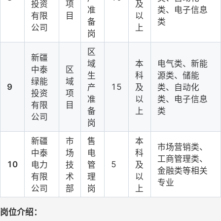
投资
项
及
准
类、电子信息
有限
目
以
备
类
公司
上
岗
区
新疆
域
本
电气类、新能
中泰
区
生
科
源类、储能
绿能
域
9
15
产
及
类、自动化
投资
项
准
以
类、电子信息
有限
目
备
上
类
公司
岗
新疆
市
售
本
市场营销类、
中泰
场
电
科
工商管理类、
10
5
电力
技
管
及
金融类等相关
有限
术
理
以
专业
公司
部
岗
上
岗位介绍
：