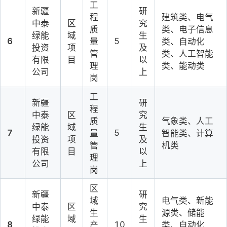
工
新疆
研
程
建筑类、电气
中泰
区
究
质
类、电子信息
绿能
域
生
6
5
量
类、自动化
投资
项
及
管
类、人工智能
有限
目
以
理
类、能动类
公司
上
岗
工
新疆
研
程
中泰
区
究
质
气象类、人工
绿能
域
生
7
5
量
智能类、计算
投资
项
及
管
机类
有限
目
以
理
公司
上
岗
区
新疆
研
域
电气类、新能
中泰
区
究
生
源类、储能
绿能
域
生
8
10
产
类、自动化