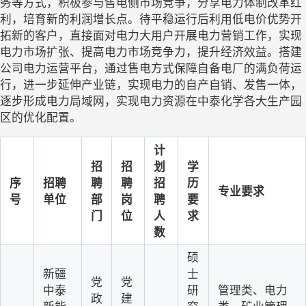
务等方式，积极参与售电侧市场竞争，分享电力体制改革红
利，培育新的利润增长点。待平稳运行后利用低电价优势开
拓新的客户，直接面对电力大用户开展电力营销工作，实现
电力市场扩张、提高电力市场竞争力，提升经济效益。搭建
公司电力运营平台，通过售电方式保障自备电厂的满负荷运
行，进一步延伸产业链，实现电力的自产自销、发售一体，
逐步形成电力局域网，实现电力资源在中泰化学各大生产园
区的优化配置。
计
招
招
划
学
序
招聘
聘
聘
招
历
专业要求
号
单位
部
岗
聘
要
门
位
人
求
数
硕
新疆
士
党
党
中泰
研
管理类、电力
政
建