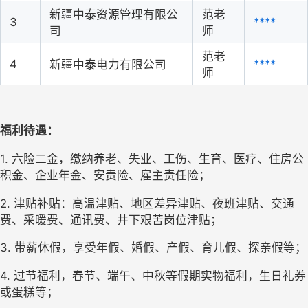
新疆中泰资源管理有限公
范老
3
****
司
师
范老
4
****
新疆中泰电力有限公司
师
福利待遇：
1. 六险二金，缴纳养老、失业、工伤、生育、医疗、住房公
积金、企业年金、安责险、雇主责任险；
2. 津贴补贴：高温津贴、地区差异津贴、夜班津贴、交通
费、采暖费、通讯费、井下艰苦岗位津贴；
3. 带薪休假，享受年假、婚假、产假、育儿假、探亲假等；
4. 过节福利，春节、端午、中秋等假期实物福利，生日礼券
或蛋糕等；