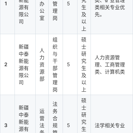
新能
究
类、矿业管理
1
5
办
管
源有
生
类相关专业优
公
理
限公
及
先。
室
岗
司
以
上
组
硕
新疆
织
士
人
中泰
与
研
力
人力资源管
新能
干
究
2
5
资
理、工商管理
源有
部
生
源
类、计算机类
限公
管
及
部
司
理
以
岗
上
硕
法
新疆
士
运
务
中泰
研
营
合
新能
究
3
5
法
规
法学相关专业
源有
生
务
管