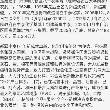
是始建于1958年的新疆八一农学院（现新疆农业大学前身）
农药厂，1962年、1995年先后更名为新疆烧碱厂、新疆氯
碱厂，2001年完成股份制改造设立中泰化学，2006年12月8
日在深交所上市（股票代码002092），2012年7月自治区人
民政府在中泰化学基础上组建新疆中泰，2023年1月由自治
区国资委确定为产业集团。截至2025年7月底，总资产1183
亿元，员工3.4万人。
新疆中泰以“创新成就卓越，化学创造美好”为使命，积极服
务和融入国家、自治区重大战略。紧紧抓住国家政策机遇和
新疆高质量发展的历史机遇，立足新疆得天独厚的煤炭、石
灰石、盐、棉花等资源禀赋和独特的区位优势，大力发展新
疆特色优势产业，致力打造以“绿色化工+生态棉纺”为两大主
业，大力开发衍生新材料、耦合发展新能源和现代贸易的
“2+2”产业体系。目前，已在乌鲁木齐、昌吉、吐鲁番、巴
州、阿克苏、和田和塔吉克斯坦建进行产业布局，成为全国
最大的聚氯乙烯树脂（PVC）、离子膜烧碱、1,4丁二醇
（BDO）、粘胶纱“产品+服务”全产业链解决方案提供商，
业务覆盖“一带一路”沿线在内的90多个国家和地区。