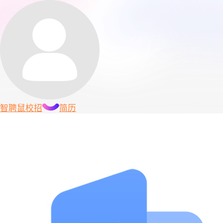
智聘鼠
校招
简历