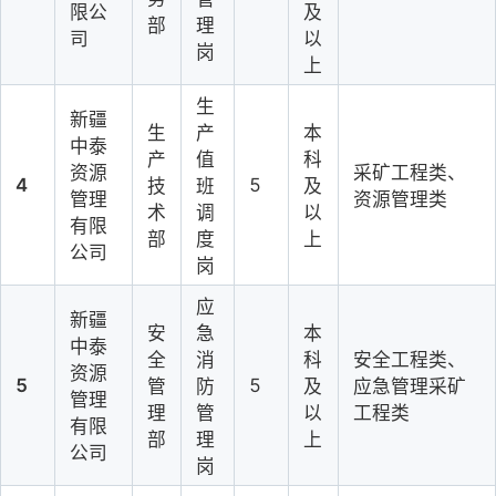
限公
及
部
理
司
以
岗
上
生
新疆
生
产
本
中泰
产
值
科
资源
采矿工程类、
4
5
技
班
及
管理
资源管理类
术
调
以
有限
部
度
上
公司
岗
应
新疆
安
急
本
中泰
全
消
科
安全工程类、
资源
5
5
管
防
及
应急管理采矿
管理
理
管
以
工程类
有限
部
理
上
公司
岗