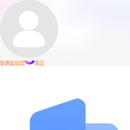
智聘鼠
校招
简历