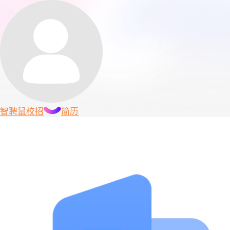
智聘鼠
校招
简历