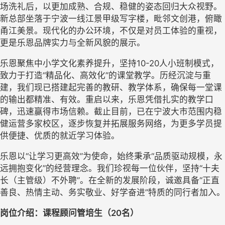
场洗礼后，以更加成熟、合规、稳健的姿态回归大众视野。
新总部坐落于宁波一线江景甲级写字楼，毗邻文创港，俯瞰
甬江美景。现代化的办公环境，不仅是对员工体验的重视，
更是乐恩品牌实力与全新风貌的展示。
乐恩聚焦中小学文化素养提升，坚持
10-20
人小班制模式，
致力于打造“精品化、高效化”的课堂教学。历经沉淀与重
建，我们现已搭建起完善的教研、教学体系，确保每一堂课
的输出都精准、有效。重启以来，乐恩凭借扎实的教学口
碑，迅速赢得市场信赖。截止目前，已在宁波大市范围内稳
健运营多家校区，逐步恢复并拓展服务网络，为更多学员提
供便捷、优质的就近学习体验。
乐恩以
“让学习更高效”为使命，始终秉承“品质驱动规模，永
远拥抱变化”的经营理念。我们珍视每一位伙伴，坚持“十夫
长（主管级）不外聘”。在全新的发展阶段，诚邀具备“正直
善良、热情主动、务实敬业、好学奋进”特质的同行者加入。
岗位介绍
：
课程顾问管培
生
（
20
名）