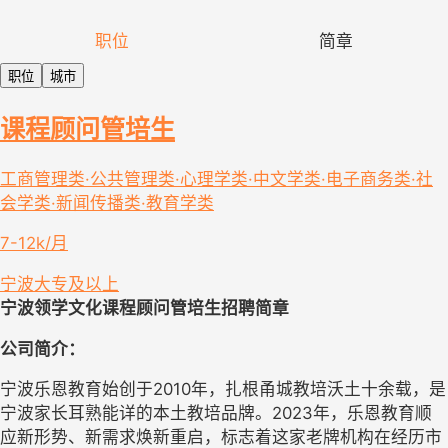
职位
简章
职位
城市
课程顾问管培生
工商管理类·公共管理类·心理学类·中文学类·电子商务类·社
会学类·新闻传播类·教育学类
7-12k/月
宁波
大专及以上
宁波领学文化课程顾问管培生
招聘简章
公司简介：
宁波乐恩教育始创于
2010
年，扎根甬城教培沃土十余载，是
宁波家长耳熟能详的本土教培品牌。
2023
年，乐恩教育顺
应新形势、新需求焕新重启，标志着这家老牌机构在经历市