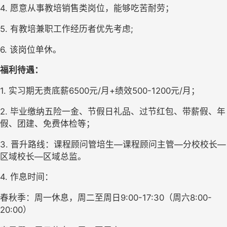
4. 
愿意从事教培销售类岗位，能够吃苦耐劳；
5. 
有教培兼职工作经历者优先考虑
;
6
. 
该岗位单休。
福利待遇
：
1. 
实习期无责
底薪
6500
元
/
月
+
绩效
500-1200
元
/
月；
2. 
毕业
缴纳五险一金、节假日礼品、过节
红包
、带薪假、年
假、团建
、
免费体检等
；
3
. 
晋升路线：课程顾问管培生—课程顾问主管—分校校长—
区域校长—区域总监。
4
. 
作息时间：
春秋季：周一休息，周二至周日
9:00-17:30
（周六
8:00-
20:00
）