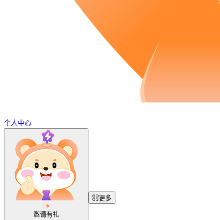
个人中心
更多
邀请有礼