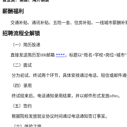
营业类：销售
、
海外销售
薪酬福利
交通补贴、通讯补贴、五险一金、住房补贴、一线城市薪酬补
招聘流程全解锁
（一）简历投递
直接发送简历至
H
R
邮箱
****
，标题以
“姓名+学校+岗位+城市
（二）
面试
分为初试、终试
两
个环节，
具体安排
通过
电话、
短信或邮件通
（四）
录用
终试
结束
后，
电话通知录用
结果
，并以邮件形式发放
offer。
（五）签约
根据院校发放就业协议时间通过电话通知签订事宜。
（六）体验之旅