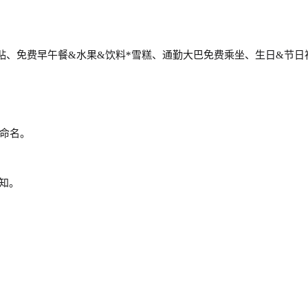
贴、免费早午餐&水果&饮料*雪糕、
通勤大巴免费乘坐、生日&节日
”命名。
知。