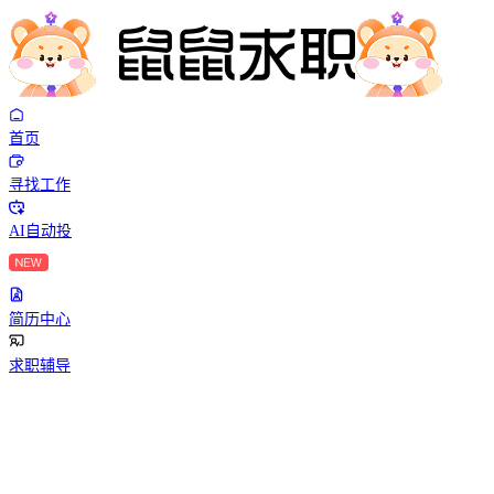
首页
寻找工作
AI自动投
简历中心
求职辅导