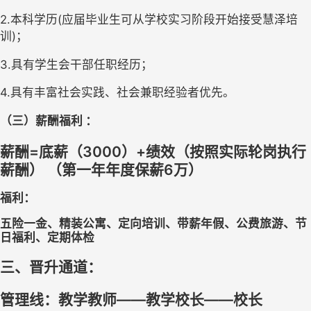
2.本科学历(应届毕业生可从学校实习阶段开始接受慧泽培
训)；
3.
具有学生会干部
任职经历
；
4.
具有丰富社会实践、社会兼职
经验者优先。
（三）薪酬福利
：
薪酬
=
底薪（
3000）
+
绩效（
按照实际轮岗执行
薪酬
）
（
第一年年度保薪
6万
）
福利
：
五险一金
、
精装公寓
、
定
向培训
、带薪
年假
、
公费旅游
、节
日福利、定期体检
三、晋升通道：
管理线：
教学教师
——
教学校长
——
校长