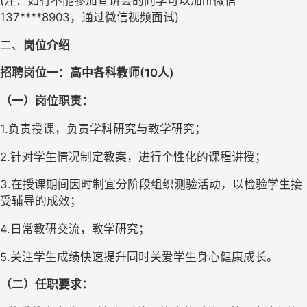
(
注：如有不能参加宣讲会的同学可以加
hr
微信
137****8903
，通过微信视频面试
)
二、
岗位介绍
招聘岗位
一
：
高中各科
教师
(
10
人
)
（一）岗位职责：
1.负责授课，负责学科研究与教学研究；
2.针对学生情况制定教案，进行个性化的课程讲授； 
3.在授课期间因时制宜分阶段组织测验活动，以检验学生接
受辅导的成效； 
4.
日常
教研交流，教学研究；
5.关注学生成绩快速提升同时关爱学生身心健康成长。
（二）任职要求：