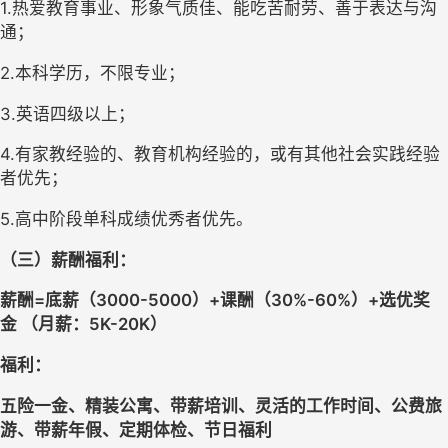
1.热爱教育事业、形象气质佳、能吃苦耐劳、善于表达与沟
通； 
2.本科学历
，
不限专业
；
3.英语四级以上；
4.有家教经验
的
、
教育
机构经验
的，或有其他社会实践经验
者优先；
5.高中阶段
单科成绩
优秀者优先
。
（三）薪酬福利：
薪酬
=
底薪（
3000
-5000
）
+课酬（30%-60%）
+选优奖
金
（
月薪：
5K-20K）
福利
：
五险一金
、
精装公寓
、
带薪培训
、灵活的工作时间
、
公费旅
游
、带薪
年假
、
定期体检、
节日福利