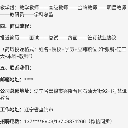
教学线：
教学教师
——高级教师——金牌教师——明星教师
——教研员——学科总监 
四、
面试流程：
投递简历
——
面试
——
复试
——
终面
——
签订就业协议
（简历投递格式：姓名
+院校+学历+应聘职位 如“张鹏-辽工
大-本科-教师”）
五
、联系我们：
邮箱
地址
：
****
公司总部
地址：
辽宁省盘锦市兴隆台区
石油大街
92-1号慧泽
教育
工作地址：
辽宁省
盘锦
市
招聘
电话
：
137****8903/13709871266
（微信
同步
）