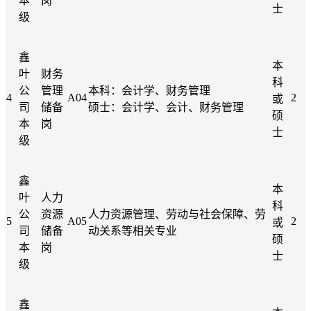
本
岗
士
级
鑫
本
叶
财务
科
公
管理
本科：会计学、财务管理
4
A04
2
或
司
储备
硕士：会计学、会计、财务管理
硕
本
岗
士
级
鑫
本
叶
人力
科
公
资源
人力资源管理、劳动与社会保障、劳
5
A05
2
或
司
储备
动关系等相关专业
硕
本
岗
士
级
鑫