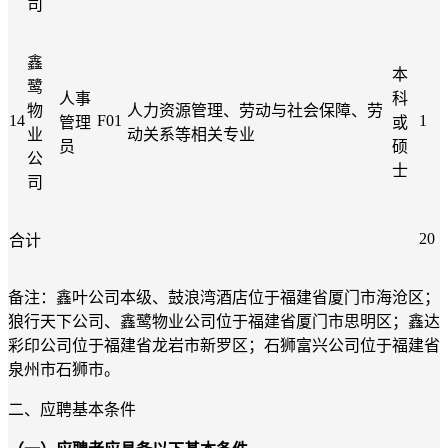
司
鑫
本
鹭
人事
科
物
人力资源管理、劳动与社会保障、劳
14
F01
1
管理
或
业
动关系等相关专业
员
硕
公
士
司
20
合计
备注：鑫叶公司本级
、
鼓浪湾酒店
位于福建省厦门市海沧区；
狼行天下公司、鑫鹭物业公司位于福建省厦门市思明区；
鑫达
彩印公司位于福建省龙岩市新罗区
；
石狮富兴公司位于福建省
泉州市石狮市。
二、应聘基本条件