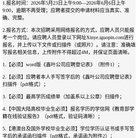
1.报名时间：
2026年
5
月
23
日
上午
9:00
—
202
6
年
6
月
6
日
上午
9:00
，逾期不再受理；应聘者提交的申请材料应当真实、准
确、完整。
2.报名方式：
本次招聘采用网络报名的方式，应聘人员只能报
考一个岗位。请
应聘人员登录
以下网址
Xinye.iguopin.com
进行
报名
，
并上传以下文件或扫描件（或照片）。请注意：准确填
写报名相关信息，上传附件不得超过
4M，并保证页面清晰。
1.【必须】word版《鑫叶公司应聘登记表》（附件1）；
2.【必须】应聘者本人手写签字后的《鑫叶公司应聘登记表》
扫描件（pdf格式）；
3.【
必须
】最高学历成绩单（加盖系以上公章）扫描件；
4.【中国大陆高校毕业生必须】报名学历的学信网《教育部学
籍在线验证报告》（pdf格式，验证码清晰）；
5.【港澳台及国外学校毕业生必须】学位学历认证书或手写签
字后的承诺函扫描件（pdf格式，承诺函为附件2）；