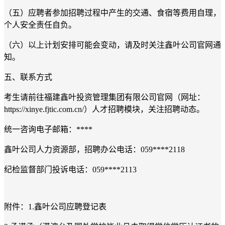
（
五
）
应聘
者
参加招聘过程中产生的交通、食宿等费用自理，
个人
安全责任自负。
（
六
）以上计划安排可能会变动，请
及时
关注
鑫叶公司
官网通
知。
五、联系方式
考生请前往福建鑫叶投资管理集团有限公司官网（网址：
https://xinye.fjtic.com.cn/
）人才招聘模块，关注招聘动态。
统一咨询电子邮箱：
****
鑫叶公司人力资源部，招聘办公电话：
059****2118
纪检监督部门投诉电话：
059****2113
附件：
1.鑫叶公司
应聘登记表