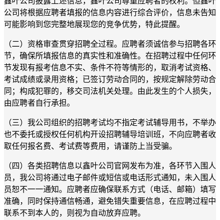
鑫叶公司
披露上述信息，
鑫叶公司
尊重应聘者的权利。但
鑫叶
公司
将根据应聘者填报的信息内容进行
综合评价
，信息未告知
可能影响到您完整
地
展现您的竞争优势，特此提醒。
（
二
）
资格审查贯穿招聘全过程
。
应聘者须诚信参与招聘各环
节，确保所填报信息的真实性和准确性。
在招聘过程中任何环
节发现有报考信息不实、条件不符等情形的
，
取消考试资格、
考试成绩或录用资格
；
已签订劳动合同的，按规定解除劳动合
同；构成犯罪的，移交司法机关处理。由此发生的个人损失
，
由
应聘者自行承担
。
（三）我公司组织的招聘考试均不指定考试辅导用书，不举办
也不委托或授权任何机构开设招聘辅导培训班，不向应聘者收
取任何报名费、考试费等费用，请谨防上当受骗。
（四）各类招聘信息以
鑫叶公司
官网发布为准，各环节入围人
员，我公司将通过电子邮件或短信或电话形式通知，未入围人
员恕不一一通知。应聘
者
应确保
联系方式（电话、邮箱）填写
准确，同时保持通信畅通
，避免错失重要信息，在应聘过程中
联系不到本人
的
，则视为自动放弃应聘。