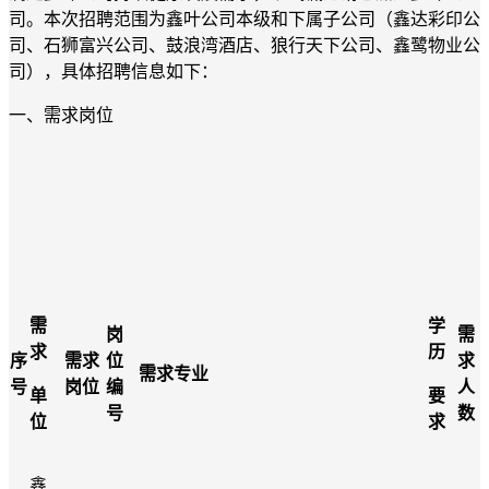
司。本次招聘范围为鑫叶公司本级和下属子公司（鑫达彩印公
司、石狮富兴公司
、
鼓浪湾酒店、狼行天下公司、鑫鹭物业公
司
），具体招聘信息如下：
一、需求岗位
需
学
岗
需
求
历
序
需求
位
求
需求专业
号
岗位
编
人
单
要
号
数
位
求
鑫