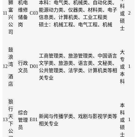
狮
机电
本科：电气类、机械类、自动化类、
科
富
维修
能源动力类、仪器类、材料类、电子
11
C03
2
或
兴
储备
信息类、计算机类、工业工程类
硕
公
岗
硕士：机械工程、电气工程、机械
士
司
鼓
大
工商管理类、旅游管理类、中国语言
浪
专
行政
文学类、旅游类、语言类、文秘类、
湾
12
D01
1
或
文员
公共管理类、法学类、计算机类等相
本
酒
关专业
科
店
狼
本
行
综合
科
天
新闻与传播学类、戏剧与影视学类等
13
E01
1
管理
或
下
相关专业
员
硕
公
士