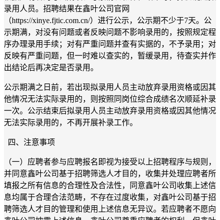
录用人员。招聘结果在鑫叶公司官网
（
https://xinye.fjtic.com.cn/）
进行公示
，
公示期不少于
7天
。
公
示期满，对没有问题或者反映问题不影响录用的，按照规定程
序办理录用手续；对有严重问题并查有实据的，不予录用；对
反映有严重问题，但一时难以查实的，暂缓录用，待查实并作
出结论后再决定是否录用。
公示期满之日前，若出现拟录用人员主动放弃录用资格或因其
他情况无法实际录用的，则按照同岗位综合成绩名次顺延补录
一次。公示结束后拟录用人员主动放弃录用资格或因其他情况
无法实际录用的，不再开展补录工作。
四、注意事项
（
一
）应聘者参与应聘报名
即
视为接受以上招聘程序与规则，
并
同意
鑫叶公司
基于招聘筛选人才目的，收集并处理应聘者所
填报之所有信息的合理性及合法性，同意
鑫叶公司
收集上述信
息均属于合理合法范畴，不存在过度收集，对
鑫叶公司
基于招
聘筛选人才目的管理
和
使用上述信息无异议。若应聘者不愿向