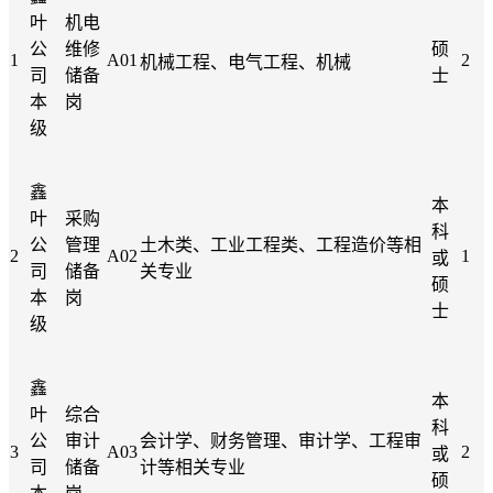
叶
机电
公
维修
硕
1
A01
2
机械工程、电气工程、机械
司
储备
士
本
岗
级
鑫
本
叶
采购
科
公
管理
土木类、工业工程类、工程造价等相
2
A02
1
或
司
储备
关专业
硕
本
岗
士
级
鑫
本
叶
综合
科
公
审计
会计学、财务管理、审计学、工程审
3
A03
2
或
司
储备
计等相关专业
硕