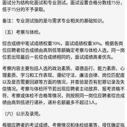
面试分为结构化面试和专业测试。
面试设置合格分数线
75分，
低于75分的不予录取。
备注：专业测试指的是与需求专业相关的基础知识。
（五）考察与体检。
综合成绩中笔试成绩权重
70
%，面试成绩权重
30
%。根据各岗
位应聘者综合成绩由高到低等额确定考察与体检人选，同一岗
位
若出现最后一名综合成绩相同的，
面试成绩高者
优先
。
考察内容主要包括人选的政治素质、道德品行、能力素质、心
理素质、学习和工作表现、遵纪守法、廉洁自律、岗位匹配度
以及是否需要回避等方面的情况
，
并查验是否有犯罪记录及失
信情况。
考察与体检环节若出现应聘者主动放弃、报考资格不
符、考察或体检不合格等情况，则按照同
一
岗位应聘者
综合
成
绩由高到低进行递补，递补名额
最多不超过
3人
。
（六）
公示及录用
。
根据应聘者的考试成绩、考察情况和体检结果等，择优确定拟