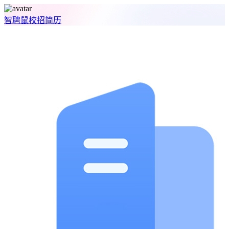
智聘鼠
校招
简历