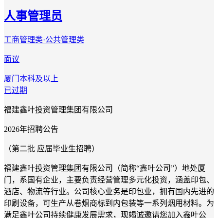
人事管理员
工商管理类·公共管理类
面议
厦门
本科及以上
已过期
福建鑫叶投资管理集团有限公司
202
6
年招聘公告
（第
二
批
应届毕业生招聘
）
福建鑫叶投资管理集团有限公司（简称
“鑫叶公司”）地处厦
门，系国有企业，主要负责经营管理多元化投资，涵盖印包、
酒店、物流等
行业
。公司核心业务是印包业，拥有国内先进的
印刷设备，可生产从卷烟商标到内包装等一系列烟用材料。为
满足鑫叶公司持续健康发展需求，现竭诚邀请您加入鑫叶公