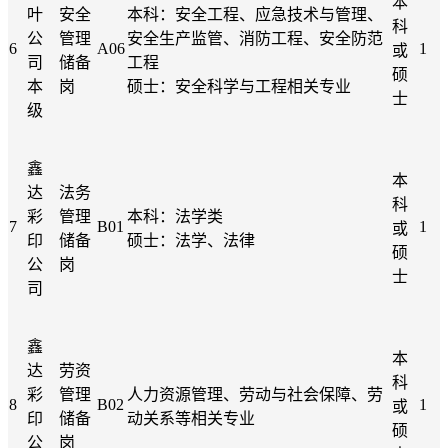
本
叶
安全
本科：安全工程、应急技术与管理、
科
公
管理
安全生产监管、消防工程、安全防范
6
A06
1
或
司
储备
工程
硕
本
岗
硕士：安全科学与工程相关专业
士
级
鑫
本
达
法务
科
彩
管理
本科：法学类
7
B01
1
或
印
储备
硕士：法学、法律
硕
公
岗
士
司
鑫
本
达
劳资
科
彩
管理
人力资源管理、劳动与社会保障、劳
8
B02
1
或
印
储备
动关系等相关专业
硕
公
岗