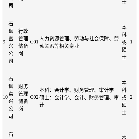
士
司
石
本
狮
行政
科
富
管理
人力资源管理、劳动与社会保障、劳
9
C01
1
或
兴
储备
动关系等相关专业
硕
公
岗
士
司
石
本
狮
财务
本科：会计学、财务管理、审计学
科
富
管理
10
C02
2
硕士：会计学、会计、财务管理、审
或
兴
储备
计
硕
公
岗
士
司
石
本