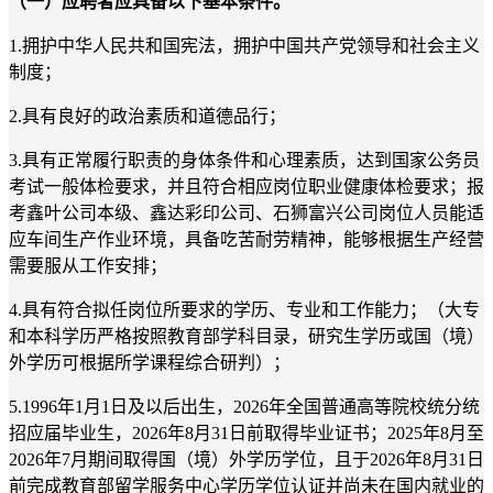
（一）
应聘者
应具备以下基本条件。
1.拥护中华人民共和国宪法，拥护中国共产党领导和社会主义
制度；
2.具有良好的政治素质和道德品行；
3.具有正常履行职责的身体条件和心理素质，达到国家公务员
考试一般体检要求，并且符合相应岗位职业健康体检要求；
报
考鑫叶公司本级、鑫达彩印公司、石狮富兴公司岗位人员能
适
应车间
生产
作业环境，具备吃苦耐劳精神，能够
根据生产经营
需要服从工作安排
；
4.具有符合拟任岗位所要求的学历、专业和工作能力；
（
大专
和本科学历严格按照教育部学科目录，研究生学历或国（境）
外学历可根据所学课程综合研判
）；
5.
1996年1月1日及以后出生，2026年全国普通高等院校统分统
招应届毕业生，2026年8月31日前取得毕业证书
；
2025年8月至
2026年7月期间取得国
（
境
）
外学历学位，且于
2026年8月31日
前完成教育部留学服务中心学历学位认证并尚未在国内就业的