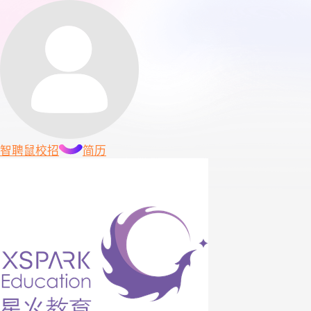
智聘鼠
校招
简历