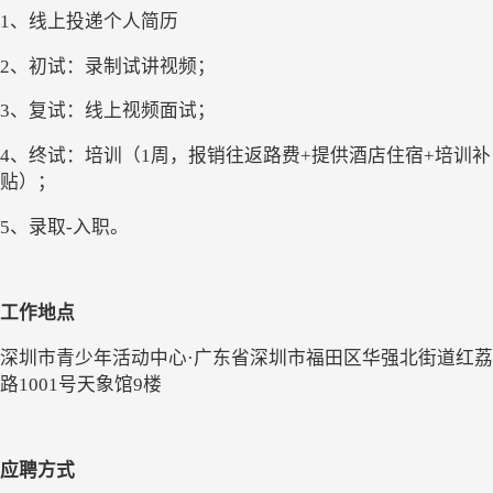
1、线上投递个人简历
2、初试：录制试讲视频；
3、复试：
线上视频面试
；
4、终试：培训（
1
周，报销往返路费
+提供酒店住宿+培训补
贴）
；
5、录取-入职
。
工作地点
深圳市青少年活动中心
·
广东省深圳市
福田区
华强北街道红荔
路
1001号天象馆9楼
应聘
方式