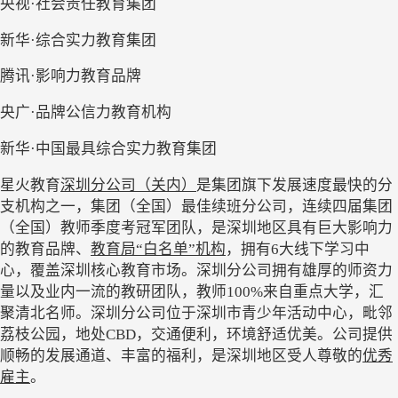
央视
·社会责任教育集团
新华
·综合实力教育集团
腾讯
·影响力教育品牌
央广
·品牌公信力教育机构
新华
·中国最具综合实力教育集团
星火教育
深圳分公司（关内）
是集团旗下发展速度最快的分
支机构之一，集团（全国）最佳续班分公司，连续四届集团
（全国）教师季度考冠军团队，是深圳地区具有巨大影响力
的教育品牌、
教育局
“白名单”机构
，
拥有
6大线下学习中
心，覆盖深圳核心教育市场。深圳分公司
拥有雄厚的师资力
量以及业内一流的教研团队
，
教师
100%
来自
重点
大学
，
汇
聚清北名师
。
深圳分公司位于深圳市青少年活动中心，毗邻
荔枝公园，地处
CBD，交通便利，环境舒适优美。公司提供
顺畅的发展通道、丰富的福利，是深圳地区受人尊敬的
优秀
雇主
。